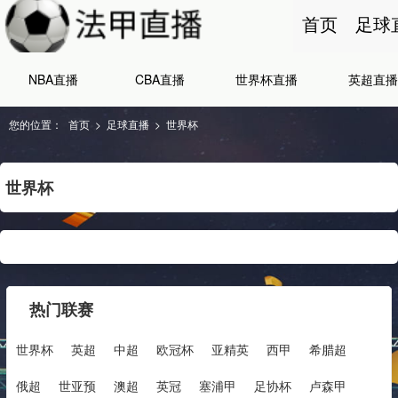
首页
足球
NBA直播
CBA直播
世界杯直播
英超直播
您的位置：
首页
>
足球直播
>
世界杯
世界杯
热门联赛
世界杯
英超
中超
欧冠杯
亚精英
西甲
希腊超
俄超
世亚预
澳超
英冠
塞浦甲
足协杯
卢森甲