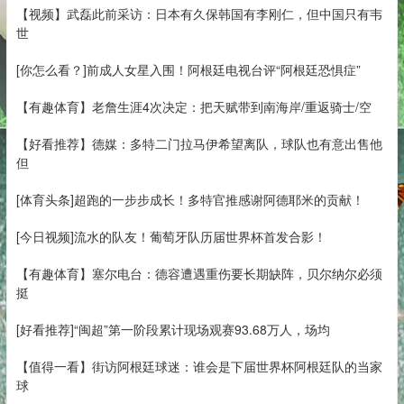
【视频】武磊此前采访：日本有久保韩国有李刚仁，但中国只有韦
世
[你怎么看？]前成人女星入围！阿根廷电视台评“阿根廷恐惧症”
【有趣体育】老詹生涯4次决定：把天赋带到南海岸/重返骑士/空
【好看推荐】德媒：多特二门拉马伊希望离队，球队也有意出售他
但
[体育头条]超跑的一步步成长！多特官推感谢阿德耶米的贡献！
[今日视频]流水的队友！葡萄牙队历届世界杯首发合影！
【有趣体育】塞尔电台：德容遭遇重伤要长期缺阵，贝尔纳尔必须
挺
[好看推荐]“闽超”第一阶段累计现场观赛93.68万人，场均
【值得一看】街访阿根廷球迷：谁会是下届世界杯阿根廷队的当家
球