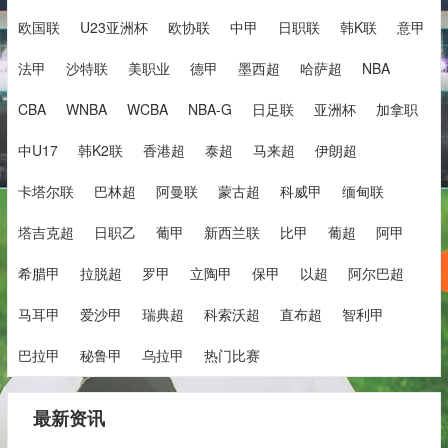
欧国联
U23亚洲杯
欧协联
中甲
日职联
韩K联
意甲
法甲
沙特联
美职业
德甲
墨西超
哈萨超
NBA
CBA
WNBA
WCBA
NBA-G
日足联
亚洲杯
加拿职
中U17
韩K2联
香港超
泰超
马来超
伊朗超
卡塔尔联
巴林超
阿曼联
蒙古超
科威甲
缅甸联
塔吉克超
日职乙
葡甲
新西兰联
比甲
葡超
阿甲
希腊甲
拉脱超
罗甲
立陶甲
保甲
以超
阿尔巴超
马耳甲
爱沙甲
瑞典超
科索沃超
直布超
智利甲
巴拉甲
秘鲁甲
乌拉甲
热门比赛
最新资讯