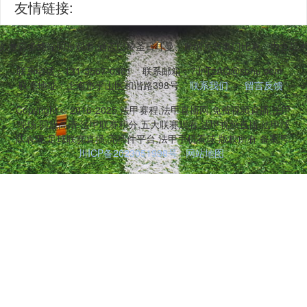
友情链接:
,兼容多终端同步观看,涵盖巴黎圣日耳曼、摩纳哥等豪门比赛。内含战
联系电话：131-3567-0381
联系邮箱：7JnTzAQ@sohu.com
联系地址：上海市平山区和谐路398号
联系我们
留言反馈
Copyright © 2016-2025 法甲赛程,法甲直播网,免费视频直播,法甲
现场,回放高清,法甲联赛积分,五大联赛观看,法甲视频直播,法甲球
队表现,足球联赛直播,无插件平台,法甲手机看球 版权所有 备案号:
川ICP备2023051998号
网站地图