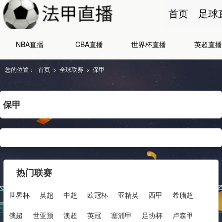
首页
足球
NBA直播
CBA直播
世界杯直播
英超直播
您的位置：
首页
>
全球联赛
>
保甲
保甲
热门联赛
世界杯
英超
中超
欧冠杯
亚精英
西甲
希腊超
俄超
世亚预
澳超
英冠
塞浦甲
足协杯
卢森甲