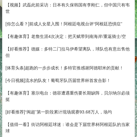
【视频】武磊此前采访：日本有久保韩国有李刚仁，但中国只有韦
世
[你怎么看？]前成人女星入围！阿根廷电视台评“阿根廷恐惧症”
【有趣体育】老詹生涯4次决定：把天赋带到南海岸/重返骑士/空
【好看推荐】德媒：多特二门拉马伊希望离队，球队也有意出售他
但
[体育头条]超跑的一步步成长！多特官推感谢阿德耶米的贡献！
[今日视频]流水的队友！葡萄牙队历届世界杯首发合影！
【有趣体育】塞尔电台：德容遭遇重伤要长期缺阵，贝尔纳尔必须
挺
[好看推荐]“闽超”第一阶段累计现场观赛93.68万人，场均
【值得一看】街访阿根廷球迷：谁会是下届世界杯阿根廷队的当家
球