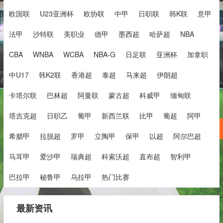
欧国联
U23亚洲杯
欧协联
中甲
日职联
韩K联
意甲
法甲
沙特联
美职业
德甲
墨西超
哈萨超
NBA
CBA
WNBA
WCBA
NBA-G
日足联
亚洲杯
加拿职
中U17
韩K2联
香港超
泰超
马来超
伊朗超
卡塔尔联
巴林超
阿曼联
蒙古超
科威甲
缅甸联
塔吉克超
日职乙
葡甲
新西兰联
比甲
葡超
阿甲
希腊甲
拉脱超
罗甲
立陶甲
保甲
以超
阿尔巴超
马耳甲
爱沙甲
瑞典超
科索沃超
直布超
智利甲
巴拉甲
秘鲁甲
乌拉甲
热门比赛
最新资讯