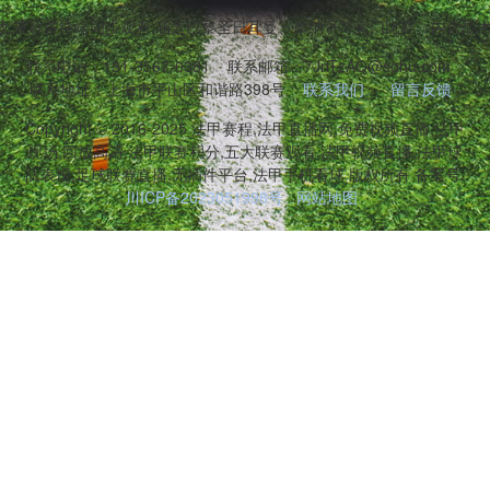
,兼容多终端同步观看,涵盖巴黎圣日耳曼、摩纳哥等豪门比赛。内含战
联系电话：131-3567-0381
联系邮箱：7JnTzAQ@sohu.com
联系地址：上海市平山区和谐路398号
联系我们
留言反馈
Copyright © 2016-2025 法甲赛程,法甲直播网,免费视频直播,法甲
现场,回放高清,法甲联赛积分,五大联赛观看,法甲视频直播,法甲球
队表现,足球联赛直播,无插件平台,法甲手机看球 版权所有 备案号:
川ICP备2023051998号
网站地图