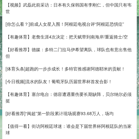
【视频】武磊此前采访：日本有久保韩国有李刚仁，但中国只有韦
世
[你怎么看？]前成人女星入围！阿根廷电视台评“阿根廷恐惧症”
【有趣体育】老詹生涯4次决定：把天赋带到南海岸/重返骑士/空
【好看推荐】德媒：多特二门拉马伊希望离队，球队也有意出售他
但
[体育头条]超跑的一步步成长！多特官推感谢阿德耶米的贡献！
[今日视频]流水的队友！葡萄牙队历届世界杯首发合影！
【有趣体育】塞尔电台：德容遭遇重伤要长期缺阵，贝尔纳尔必须
挺
[好看推荐]“闽超”第一阶段累计现场观赛93.68万人，场均
【值得一看】街访阿根廷球迷：谁会是下届世界杯阿根廷队的当家
球