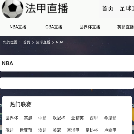
首页
足球
NBA直播
CBA直播
世界杯直播
英超直播
您的位置：
首页
>
篮球直播
>
NBA
NBA
热门联赛
世界杯
英超
中超
欧冠杯
亚精英
西甲
希腊超
俄超
世亚预
澳超
英冠
塞浦甲
足协杯
卢森甲