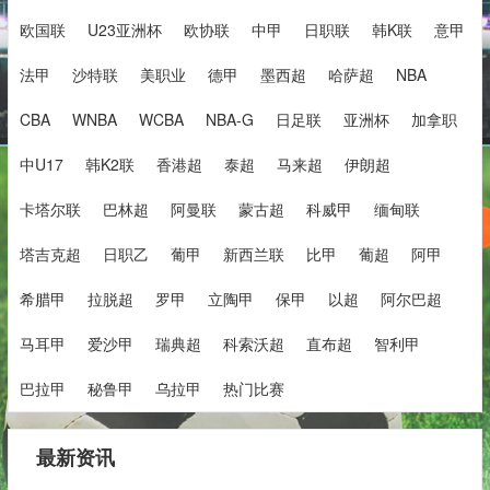
欧国联
U23亚洲杯
欧协联
中甲
日职联
韩K联
意甲
法甲
沙特联
美职业
德甲
墨西超
哈萨超
NBA
CBA
WNBA
WCBA
NBA-G
日足联
亚洲杯
加拿职
中U17
韩K2联
香港超
泰超
马来超
伊朗超
卡塔尔联
巴林超
阿曼联
蒙古超
科威甲
缅甸联
塔吉克超
日职乙
葡甲
新西兰联
比甲
葡超
阿甲
希腊甲
拉脱超
罗甲
立陶甲
保甲
以超
阿尔巴超
马耳甲
爱沙甲
瑞典超
科索沃超
直布超
智利甲
巴拉甲
秘鲁甲
乌拉甲
热门比赛
最新资讯