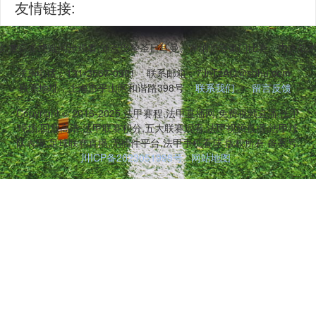
友情链接:
,兼容多终端同步观看,涵盖巴黎圣日耳曼、摩纳哥等豪门比赛。内含战
联系电话：131-3567-0381
联系邮箱：7JnTzAQ@sohu.com
联系地址：上海市平山区和谐路398号
联系我们
留言反馈
Copyright © 2016-2025 法甲赛程,法甲直播网,免费视频直播,法甲
现场,回放高清,法甲联赛积分,五大联赛观看,法甲视频直播,法甲球
队表现,足球联赛直播,无插件平台,法甲手机看球 版权所有 备案号:
川ICP备2023051998号
网站地图