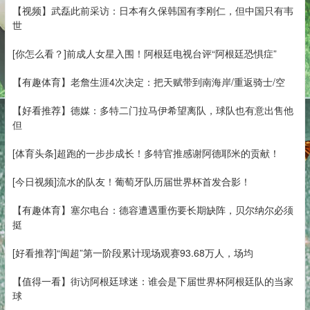
【视频】武磊此前采访：日本有久保韩国有李刚仁，但中国只有韦
世
[你怎么看？]前成人女星入围！阿根廷电视台评“阿根廷恐惧症”
【有趣体育】老詹生涯4次决定：把天赋带到南海岸/重返骑士/空
【好看推荐】德媒：多特二门拉马伊希望离队，球队也有意出售他
但
[体育头条]超跑的一步步成长！多特官推感谢阿德耶米的贡献！
[今日视频]流水的队友！葡萄牙队历届世界杯首发合影！
【有趣体育】塞尔电台：德容遭遇重伤要长期缺阵，贝尔纳尔必须
挺
[好看推荐]“闽超”第一阶段累计现场观赛93.68万人，场均
【值得一看】街访阿根廷球迷：谁会是下届世界杯阿根廷队的当家
球