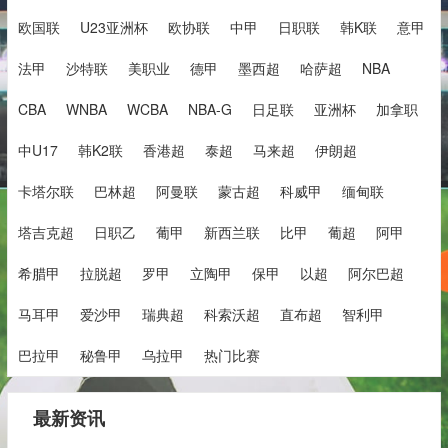
欧国联
U23亚洲杯
欧协联
中甲
日职联
韩K联
意甲
法甲
沙特联
美职业
德甲
墨西超
哈萨超
NBA
CBA
WNBA
WCBA
NBA-G
日足联
亚洲杯
加拿职
中U17
韩K2联
香港超
泰超
马来超
伊朗超
卡塔尔联
巴林超
阿曼联
蒙古超
科威甲
缅甸联
塔吉克超
日职乙
葡甲
新西兰联
比甲
葡超
阿甲
希腊甲
拉脱超
罗甲
立陶甲
保甲
以超
阿尔巴超
马耳甲
爱沙甲
瑞典超
科索沃超
直布超
智利甲
巴拉甲
秘鲁甲
乌拉甲
热门比赛
最新资讯