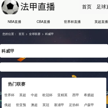
首页
足球
NBA直播
CBA直播
世界杯直播
英超直播
您的位置：
首页
>
全球联赛
>
科威甲
科威甲
热门联赛
世界杯
英超
中超
欧冠杯
亚精英
西甲
希腊超
俄超
世亚预
澳超
英冠
塞浦甲
足协杯
卢森甲