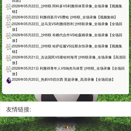
回放】
2026年05月22日_沙特联 阿科多VS利雅得体育录像_全场录像【视频集
锦】
2026年05月22日 利雅得新月VS费哈 沙特联_全场录像【视频集锦】
2026年05月22日_达马克VS利雅得胜利 沙特联录像_全场录像【全场回
放】
2026年05月22日_沙特联 布赖代合作VS哈森姆录像_全场录像【全场回
放】
2026年05月22日_沙特联 哈萨征服VS拉斯永恒录像_全场录像【视频集
锦】
2026年05月21日_吉达国民VS塞哈特海湾 沙特联录像_全场录像【高清回
放】
2026年05月21日 利雅得青年人VS纳杰马体育 沙特联_全场录像【全场回
放】
2026年05月20日_热刺VS切尔西 英超录像_高清录像【全场回放】
友情链接:
,兼容多终端同步观看,涵盖巴黎圣日耳曼、摩纳哥等豪门比赛。内含战