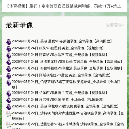
【体育视频】重罚！定南赣联官员踩踏裁判脚部，罚款11万+禁止
最新录像
查看更多
>
2026年05月24日_英超 曼联VS布莱顿录像_全场录像【高清回放】
2026年05月24日 狼队VS伯恩利 英超_全场录像【视频集锦】
2026年05月24日 阿森纳VS水晶宫 英超_全场录像【视频集锦】
2026年05月24日_纽卡斯尔联VS富勒姆 英超录像_全场录像【高清回放】
2026年05月24日_布伦特福德VS利物浦 英超录像_全场录像【全场回放】
2026年05月24日 阿斯顿维拉VS曼城 英超_全场录像【全场回放】
2026年05月24日_伯恩茅斯VS诺丁汉森林 英超录像_全场录像【全场回
放】
2026年05月24日 切尔西VS桑德兰 英超_全场录像【视频集锦】
2026年05月24日 埃弗顿VS热刺 英超_全场录像【视频集锦】
2026年05月24日_英超 利兹联VS西汉姆联录像_全场录像【全场回放】
2026年05月22日_沙特联 胡拜尔库迪西亚VS吉达联合录像_高清录像【全
场回放】
2026年05月22日_达曼协作VS新未来城体育 沙特联录像_全场录像【全场