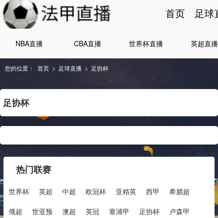
首页
足球
NBA直播
CBA直播
世界杯直播
英超直播
您的位置：
首页
>
足球直播
>
足协杯
足协杯
热门联赛
世界杯
英超
中超
欧冠杯
亚精英
西甲
希腊超
俄超
世亚预
澳超
英冠
塞浦甲
足协杯
卢森甲