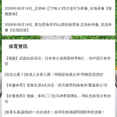
2026年06月19日_足协杯 辽宁铁人VS大连可为录像_全场录像【视
频集锦】
2026年06月19日_青岛西海岸VS山西崇德荣海 足协杯录像_高清录
像【全场回放】
体育资讯
【视频】武磊此前采访：日本有久保韩国有李刚仁，但中国只有韦
世
[你怎么看？]前成人女星入围！阿根廷电视台评“阿根廷恐惧症”
【有趣体育】老詹生涯4次决定：把天赋带到南海岸/重返骑士/空
【好看推荐】德媒：多特二门拉马伊希望离队，球队也有意出售他
但
[体育头条]超跑的一步步成长！多特官推感谢阿德耶米的贡献！