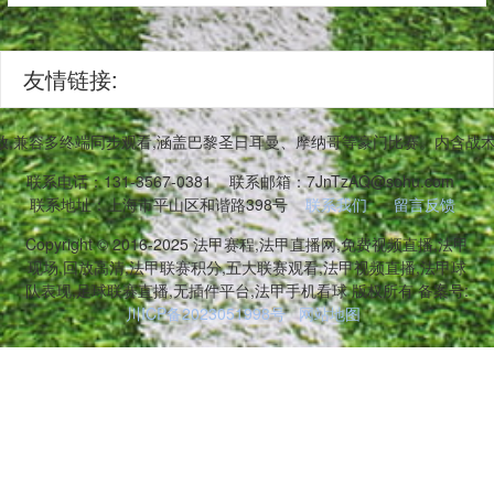
友情链接:
,兼容多终端同步观看,涵盖巴黎圣日耳曼、摩纳哥等豪门比赛。内含战
联系电话：131-3567-0381
联系邮箱：7JnTzAQ@sohu.com
联系地址：上海市平山区和谐路398号
联系我们
留言反馈
Copyright © 2016-2025 法甲赛程,法甲直播网,免费视频直播,法甲
现场,回放高清,法甲联赛积分,五大联赛观看,法甲视频直播,法甲球
队表现,足球联赛直播,无插件平台,法甲手机看球 版权所有 备案号:
川ICP备2023051998号
网站地图