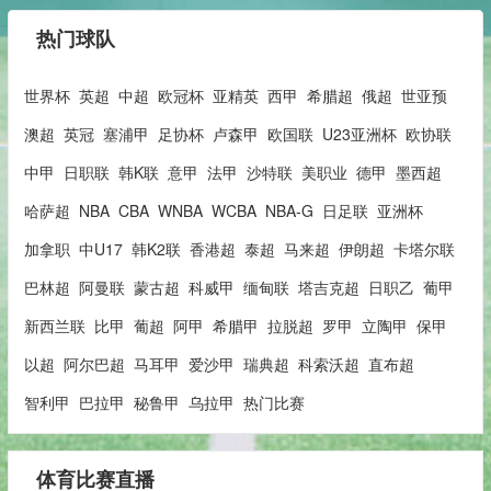
热门球队
世界杯
英超
中超
欧冠杯
亚精英
西甲
希腊超
俄超
世亚预
澳超
英冠
塞浦甲
足协杯
卢森甲
欧国联
U23亚洲杯
欧协联
中甲
日职联
韩K联
意甲
法甲
沙特联
美职业
德甲
墨西超
哈萨超
NBA
CBA
WNBA
WCBA
NBA-G
日足联
亚洲杯
加拿职
中U17
韩K2联
香港超
泰超
马来超
伊朗超
卡塔尔联
巴林超
阿曼联
蒙古超
科威甲
缅甸联
塔吉克超
日职乙
葡甲
新西兰联
比甲
葡超
阿甲
希腊甲
拉脱超
罗甲
立陶甲
保甲
以超
阿尔巴超
马耳甲
爱沙甲
瑞典超
科索沃超
直布超
智利甲
巴拉甲
秘鲁甲
乌拉甲
热门比赛
体育比赛直播