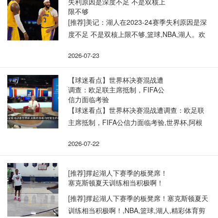
失利原因是深度不足 不是双核上
限不够
[推荐]美记：湖人在2023-24赛季失利原因是深
度不足 不是双核上限不够,篮球,NBA,湖人。欢
迎收藏本站，24小时为你更新最新的足球，篮
2026-07-23
球体育资讯。
【球迷看点】世界杯决赛混战遭
调查：欧足联主席抵制，FIFA公
信力面临考验
【球迷看点】世界杯决赛混战遭调查：欧足联
主席抵制，FIFA公信力面临考验,世界杯,阿根
廷,西班牙,Z原创,美国,足球,精彩体育剪辑视频
2026-07-22
在线播放。本站提供最全的篮球视频足球视频,
集锦,录像。
[推荐]撑起湖人下赛季的板凳席！
塞克斯顿夏天训练相当积极啊！
[推荐]撑起湖人下赛季的板凳席！塞克斯顿夏天
训练相当积极啊！,NBA,篮球,湖人,精彩体育剪