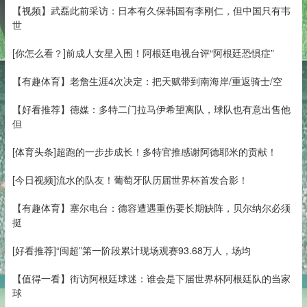
【视频】武磊此前采访：日本有久保韩国有李刚仁，但中国只有韦
世
[你怎么看？]前成人女星入围！阿根廷电视台评“阿根廷恐惧症”
【有趣体育】老詹生涯4次决定：把天赋带到南海岸/重返骑士/空
【好看推荐】德媒：多特二门拉马伊希望离队，球队也有意出售他
但
[体育头条]超跑的一步步成长！多特官推感谢阿德耶米的贡献！
[今日视频]流水的队友！葡萄牙队历届世界杯首发合影！
【有趣体育】塞尔电台：德容遭遇重伤要长期缺阵，贝尔纳尔必须
挺
[好看推荐]“闽超”第一阶段累计现场观赛93.68万人，场均
【值得一看】街访阿根廷球迷：谁会是下届世界杯阿根廷队的当家
球