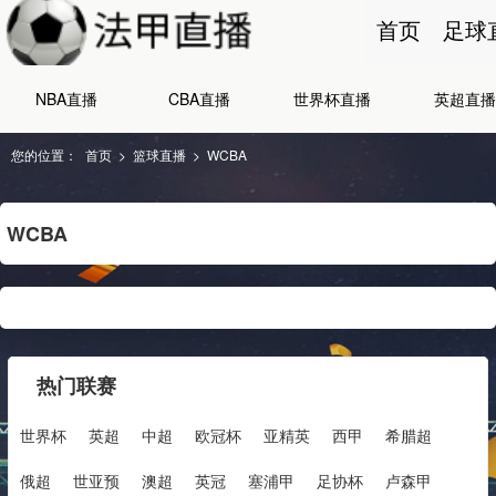
首页
足球
NBA直播
CBA直播
世界杯直播
英超直播
您的位置：
首页
>
篮球直播
>
WCBA
WCBA
热门联赛
世界杯
英超
中超
欧冠杯
亚精英
西甲
希腊超
俄超
世亚预
澳超
英冠
塞浦甲
足协杯
卢森甲