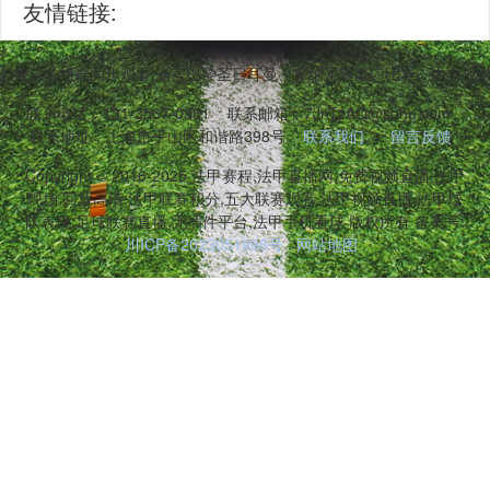
友情链接:
,兼容多终端同步观看,涵盖巴黎圣日耳曼、摩纳哥等豪门比赛。内含战
联系电话：131-3567-0381
联系邮箱：7JnTzAQ@sohu.com
联系地址：上海市平山区和谐路398号
联系我们
留言反馈
Copyright © 2016-2025 法甲赛程,法甲直播网,免费视频直播,法甲
现场,回放高清,法甲联赛积分,五大联赛观看,法甲视频直播,法甲球
队表现,足球联赛直播,无插件平台,法甲手机看球 版权所有 备案号:
川ICP备2023051998号
网站地图