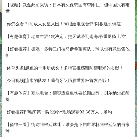
【视频】武磊此前采访：日本有久保韩国有李刚仁，但中国只有韦
世
[你怎么看？]前成人女星入围！阿根廷电视台评“阿根廷恐惧症”
【有趣体育】老詹生涯4次决定：把天赋带到南海岸/重返骑士/空
【好看推荐】德媒：多特二门拉马伊希望离队，球队也有意出售他
但
[体育头条]超跑的一步步成长！多特官推感谢阿德耶米的贡献！
[今日视频]流水的队友！葡萄牙队历届世界杯首发合影！
【有趣体育】塞尔电台：德容遭遇重伤要长期缺阵，贝尔纳尔必须
挺
[好看推荐]“闽超”第一阶段累计现场观赛93.68万人，场均
【值得一看】街访阿根廷球迷：谁会是下届世界杯阿根廷队的当家
球