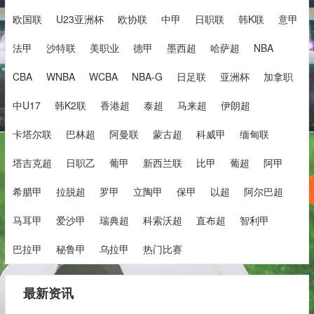
欧国联
U23亚洲杯
欧协联
中甲
日职联
韩K联
意甲
法甲
沙特联
美职业
德甲
墨西超
哈萨超
NBA
CBA
WNBA
WCBA
NBA-G
日足联
亚洲杯
加拿职
中U17
韩K2联
香港超
泰超
马来超
伊朗超
卡塔尔联
巴林超
阿曼联
蒙古超
科威甲
缅甸联
塔吉克超
日职乙
葡甲
新西兰联
比甲
葡超
阿甲
希腊甲
拉脱超
罗甲
立陶甲
保甲
以超
阿尔巴超
马耳甲
爱沙甲
瑞典超
科索沃超
直布超
智利甲
巴拉甲
秘鲁甲
乌拉甲
热门比赛
最新资讯