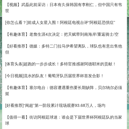
【视频】武磊此前采访：日本有久保韩国有李刚仁，但中国只有韦
世
[你怎么看？]前成人女星入围！阿根廷电视台评“阿根廷恐惧症”
【有趣体育】老詹生涯4次决定：把天赋带到南海岸/重返骑士/空
【好看推荐】德媒：多特二门拉马伊希望离队，球队也有意出售他
但
[体育头条]超跑的一步步成长！多特官推感谢阿德耶米的贡献！
[今日视频]流水的队友！葡萄牙队历届世界杯首发合影！
【有趣体育】塞尔电台：德容遭遇重伤要长期缺阵，贝尔纳尔必须
挺
[好看推荐]“闽超”第一阶段累计现场观赛93.68万人，场均
【值得一看】街访阿根廷球迷：谁会是下届世界杯阿根廷队的当家
球