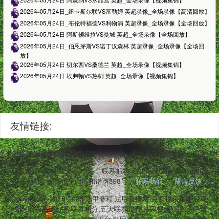
2026年05月24日_纽卡斯尔联VS富勒姆 英超录像_全场录像【高清回放】
2026年05月24日_布伦特福德VS利物浦 英超录像_全场录像【全场回放】
2026年05月24日 阿斯顿维拉VS曼城 英超_全场录像【全场回放】
2026年05月24日_伯恩茅斯VS诺丁汉森林 英超录像_全场录像【全场回
放】
2026年05月24日 切尔西VS桑德兰 英超_全场录像【视频集锦】
2026年05月24日 埃弗顿VS热刺 英超_全场录像【视频集锦】
友情链接:
,兼容多终端同步观看,涵盖巴黎圣日耳曼、摩纳哥等豪门比赛。内含战
联系电话：131-3567-0381
联系邮箱：7JnTzAQ@sohu.com
联系地址：上海市平山区和谐路398号
联系我们
留言反馈
Copyright © 2016-2025 法甲赛程,法甲直播网,免费视频直播,法甲
现场,回放高清,法甲联赛积分,五大联赛观看,法甲视频直播,法甲球
队表现,足球联赛直播,无插件平台,法甲手机看球 版权所有 备案号: