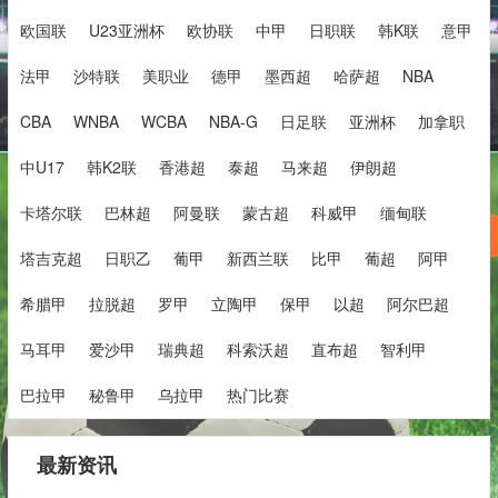
欧国联
U23亚洲杯
欧协联
中甲
日职联
韩K联
意甲
法甲
沙特联
美职业
德甲
墨西超
哈萨超
NBA
CBA
WNBA
WCBA
NBA-G
日足联
亚洲杯
加拿职
中U17
韩K2联
香港超
泰超
马来超
伊朗超
卡塔尔联
巴林超
阿曼联
蒙古超
科威甲
缅甸联
塔吉克超
日职乙
葡甲
新西兰联
比甲
葡超
阿甲
希腊甲
拉脱超
罗甲
立陶甲
保甲
以超
阿尔巴超
马耳甲
爱沙甲
瑞典超
科索沃超
直布超
智利甲
巴拉甲
秘鲁甲
乌拉甲
热门比赛
最新资讯