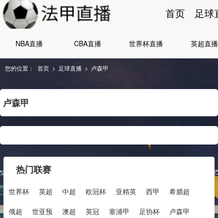
首页
足球
NBA直播
CBA直播
世界杯直播
英超直播
您的位置：
首页
>
足球直播
>
卢森甲
卢森甲
热门联赛
世界杯
英超
中超
欧冠杯
亚精英
西甲
希腊超
俄超
世亚预
澳超
英冠
塞浦甲
足协杯
卢森甲