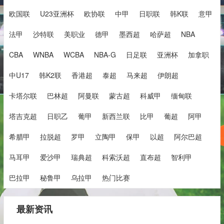
欧国联
U23亚洲杯
欧协联
中甲
日职联
韩K联
意甲
法甲
沙特联
美职业
德甲
墨西超
哈萨超
NBA
CBA
WNBA
WCBA
NBA-G
日足联
亚洲杯
加拿职
中U17
韩K2联
香港超
泰超
马来超
伊朗超
卡塔尔联
巴林超
阿曼联
蒙古超
科威甲
缅甸联
塔吉克超
日职乙
葡甲
新西兰联
比甲
葡超
阿甲
希腊甲
拉脱超
罗甲
立陶甲
保甲
以超
阿尔巴超
马耳甲
爱沙甲
瑞典超
科索沃超
直布超
智利甲
巴拉甲
秘鲁甲
乌拉甲
热门比赛
最新资讯