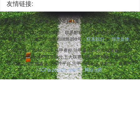
友情链接:
,兼容多终端同步观看,涵盖巴黎圣日耳曼、摩纳哥等豪门比赛。内含战
联系电话：131-3567-0381
联系邮箱：7JnTzAQ@sohu.com
联系地址：上海市平山区和谐路398号
联系我们
留言反馈
Copyright © 2016-2025 法甲赛程,法甲直播网,免费视频直播,法甲
现场,回放高清,法甲联赛积分,五大联赛观看,法甲视频直播,法甲球
队表现,足球联赛直播,无插件平台,法甲手机看球 版权所有 备案号:
川ICP备2023051998号
网站地图