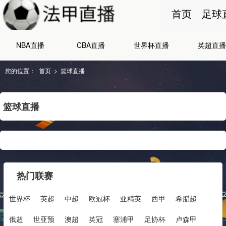
首页
足球
NBA直播
CBA直播
世界杯直播
英超直播
您的位置：
首页
>
篮球直播
篮球直播
热门联赛
世界杯
英超
中超
欧冠杯
亚精英
西甲
希腊超
俄超
世亚预
澳超
英冠
塞浦甲
足协杯
卢森甲