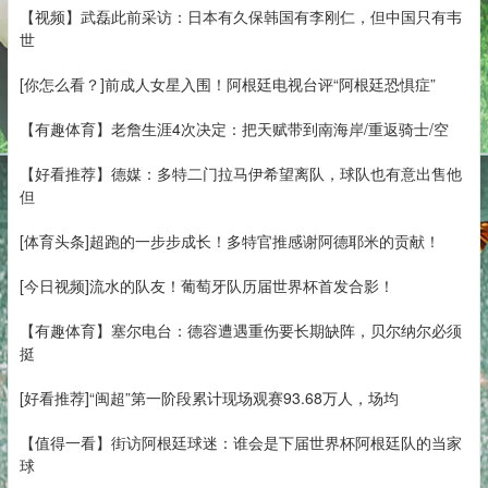
【视频】武磊此前采访：日本有久保韩国有李刚仁，但中国只有韦
世
[你怎么看？]前成人女星入围！阿根廷电视台评“阿根廷恐惧症”
【有趣体育】老詹生涯4次决定：把天赋带到南海岸/重返骑士/空
【好看推荐】德媒：多特二门拉马伊希望离队，球队也有意出售他
但
[体育头条]超跑的一步步成长！多特官推感谢阿德耶米的贡献！
[今日视频]流水的队友！葡萄牙队历届世界杯首发合影！
【有趣体育】塞尔电台：德容遭遇重伤要长期缺阵，贝尔纳尔必须
挺
[好看推荐]“闽超”第一阶段累计现场观赛93.68万人，场均
【值得一看】街访阿根廷球迷：谁会是下届世界杯阿根廷队的当家
球