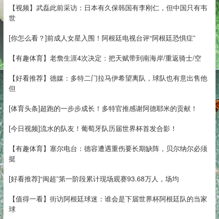
【视频】武磊此前采访：日本有久保韩国有李刚仁，但中国只有韦
世
[你怎么看？]前成人女星入围！阿根廷电视台评“阿根廷恐惧症”
【有趣体育】老詹生涯4次决定：把天赋带到南海岸/重返骑士/空
【好看推荐】德媒：多特二门拉马伊希望离队，球队也有意出售他
但
[体育头条]超跑的一步步成长！多特官推感谢阿德耶米的贡献！
[今日视频]流水的队友！葡萄牙队历届世界杯首发合影！
【有趣体育】塞尔电台：德容遭遇重伤要长期缺阵，贝尔纳尔必须
挺
[好看推荐]“闽超”第一阶段累计现场观赛93.68万人，场均
【值得一看】街访阿根廷球迷：谁会是下届世界杯阿根廷队的当家
球