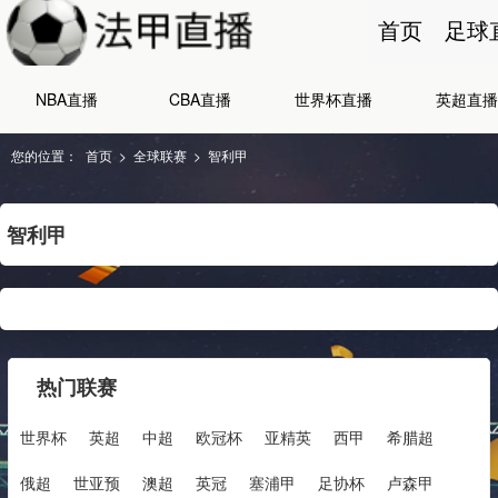
首页
足球
NBA直播
CBA直播
世界杯直播
英超直播
您的位置：
首页
>
全球联赛
>
智利甲
智利甲
热门联赛
世界杯
英超
中超
欧冠杯
亚精英
西甲
希腊超
俄超
世亚预
澳超
英冠
塞浦甲
足协杯
卢森甲