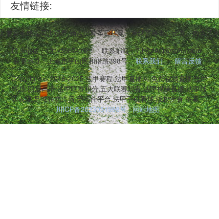
友情链接:
,兼容多终端同步观看,涵盖巴黎圣日耳曼、摩纳哥等豪门比赛。内含战
联系电话：131-3567-0381
联系邮箱：7JnTzAQ@sohu.com
联系地址：上海市平山区和谐路398号
联系我们
留言反馈
Copyright © 2016-2025 法甲赛程,法甲直播网,免费视频直播,法甲
现场,回放高清,法甲联赛积分,五大联赛观看,法甲视频直播,法甲球
队表现,足球联赛直播,无插件平台,法甲手机看球 版权所有 备案号:
川ICP备2023051998号
网站地图