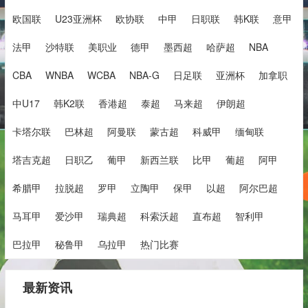
欧国联
U23亚洲杯
欧协联
中甲
日职联
韩K联
意甲
法甲
沙特联
美职业
德甲
墨西超
哈萨超
NBA
CBA
WNBA
WCBA
NBA-G
日足联
亚洲杯
加拿职
中U17
韩K2联
香港超
泰超
马来超
伊朗超
卡塔尔联
巴林超
阿曼联
蒙古超
科威甲
缅甸联
塔吉克超
日职乙
葡甲
新西兰联
比甲
葡超
阿甲
希腊甲
拉脱超
罗甲
立陶甲
保甲
以超
阿尔巴超
马耳甲
爱沙甲
瑞典超
科索沃超
直布超
智利甲
巴拉甲
秘鲁甲
乌拉甲
热门比赛
最新资讯