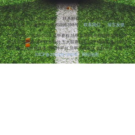
,兼容多终端同步观看,涵盖巴黎圣日耳曼、摩纳哥等豪门比赛。内含战
联系电话：131-3567-0381
联系邮箱：7JnTzAQ@sohu.com
联系地址：上海市平山区和谐路398号
联系我们
留言反馈
Copyright © 2016-2025 法甲赛程,法甲直播网,免费视频直播,法甲
现场,回放高清,法甲联赛积分,五大联赛观看,法甲视频直播,法甲球
队表现,足球联赛直播,无插件平台,法甲手机看球 版权所有 备案号:
川ICP备2023051998号
网站地图