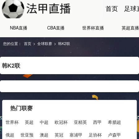
首页
足球
NBA直播
CBA直播
世界杯直播
英超直播
您的位置：
首页
>
全球联赛
>
韩K2联
韩K2联
热门联赛
世界杯
英超
中超
欧冠杯
亚精英
西甲
希腊超
俄超
世亚预
澳超
英冠
塞浦甲
足协杯
卢森甲