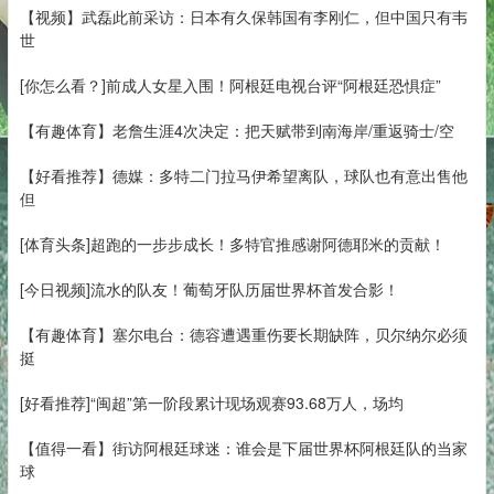
【视频】武磊此前采访：日本有久保韩国有李刚仁，但中国只有韦
世
[你怎么看？]前成人女星入围！阿根廷电视台评“阿根廷恐惧症”
【有趣体育】老詹生涯4次决定：把天赋带到南海岸/重返骑士/空
【好看推荐】德媒：多特二门拉马伊希望离队，球队也有意出售他
但
[体育头条]超跑的一步步成长！多特官推感谢阿德耶米的贡献！
[今日视频]流水的队友！葡萄牙队历届世界杯首发合影！
【有趣体育】塞尔电台：德容遭遇重伤要长期缺阵，贝尔纳尔必须
挺
[好看推荐]“闽超”第一阶段累计现场观赛93.68万人，场均
【值得一看】街访阿根廷球迷：谁会是下届世界杯阿根廷队的当家
球