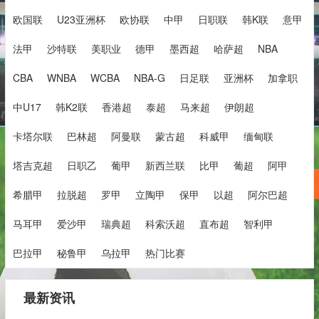
欧国联
U23亚洲杯
欧协联
中甲
日职联
韩K联
意甲
法甲
沙特联
美职业
德甲
墨西超
哈萨超
NBA
CBA
WNBA
WCBA
NBA-G
日足联
亚洲杯
加拿职
中U17
韩K2联
香港超
泰超
马来超
伊朗超
卡塔尔联
巴林超
阿曼联
蒙古超
科威甲
缅甸联
塔吉克超
日职乙
葡甲
新西兰联
比甲
葡超
阿甲
希腊甲
拉脱超
罗甲
立陶甲
保甲
以超
阿尔巴超
马耳甲
爱沙甲
瑞典超
科索沃超
直布超
智利甲
巴拉甲
秘鲁甲
乌拉甲
热门比赛
最新资讯