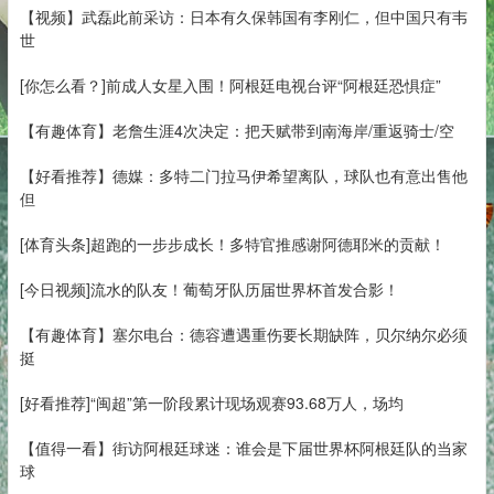
【视频】武磊此前采访：日本有久保韩国有李刚仁，但中国只有韦
世
[你怎么看？]前成人女星入围！阿根廷电视台评“阿根廷恐惧症”
【有趣体育】老詹生涯4次决定：把天赋带到南海岸/重返骑士/空
【好看推荐】德媒：多特二门拉马伊希望离队，球队也有意出售他
但
[体育头条]超跑的一步步成长！多特官推感谢阿德耶米的贡献！
[今日视频]流水的队友！葡萄牙队历届世界杯首发合影！
【有趣体育】塞尔电台：德容遭遇重伤要长期缺阵，贝尔纳尔必须
挺
[好看推荐]“闽超”第一阶段累计现场观赛93.68万人，场均
【值得一看】街访阿根廷球迷：谁会是下届世界杯阿根廷队的当家
球