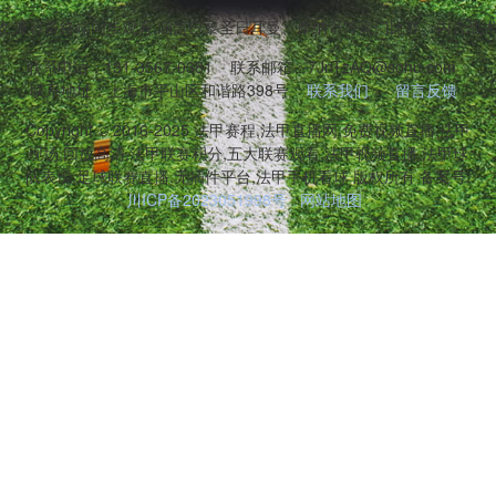
,兼容多终端同步观看,涵盖巴黎圣日耳曼、摩纳哥等豪门比赛。内含战
联系电话：131-3567-0381
联系邮箱：7JnTzAQ@sohu.com
联系地址：上海市平山区和谐路398号
联系我们
留言反馈
Copyright © 2016-2025 法甲赛程,法甲直播网,免费视频直播,法甲
现场,回放高清,法甲联赛积分,五大联赛观看,法甲视频直播,法甲球
队表现,足球联赛直播,无插件平台,法甲手机看球 版权所有 备案号:
川ICP备2023051998号
网站地图