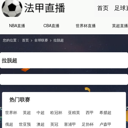
首页
足球
NBA直播
CBA直播
世界杯直播
英超直播
您的位置：
首页
>
全球联赛
>
拉脱超
拉脱超
热门联赛
世界杯
英超
中超
欧冠杯
亚精英
西甲
希腊超
俄超
世亚预
澳超
英冠
塞浦甲
足协杯
卢森甲