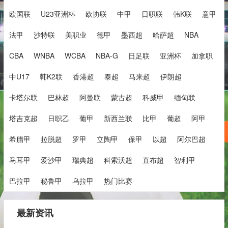
欧国联
U23亚洲杯
欧协联
中甲
日职联
韩K联
意甲
法甲
沙特联
美职业
德甲
墨西超
哈萨超
NBA
CBA
WNBA
WCBA
NBA-G
日足联
亚洲杯
加拿职
中U17
韩K2联
香港超
泰超
马来超
伊朗超
卡塔尔联
巴林超
阿曼联
蒙古超
科威甲
缅甸联
塔吉克超
日职乙
葡甲
新西兰联
比甲
葡超
阿甲
希腊甲
拉脱超
罗甲
立陶甲
保甲
以超
阿尔巴超
马耳甲
爱沙甲
瑞典超
科索沃超
直布超
智利甲
巴拉甲
秘鲁甲
乌拉甲
热门比赛
最新资讯