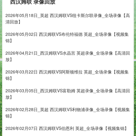
西汉姆联 录像回放
2026年05月18日_英超 西汉姆联VS纽卡斯尔联录像_全场录像【高
清回放】
2026年05月02日 西汉姆联VS布伦特福德 英超_全场录像【视频集
锦】
2026年04月21日_西汉姆联VS水晶宫 英超录像_全场录像【高清回
放】
2026年03月22日 西汉姆联VS阿斯顿维拉 英超_全场录像【视频集
锦】
2026年03月05日_西汉姆联VS富勒姆 英超录像_全场录像【高清回
放】
2026年02月28日_英超 西汉姆联VS利物浦录像_全场录像【视频集
锦】
2026年02月07日 西汉姆联VS伯恩利 英超_全场录像【视频集锦】