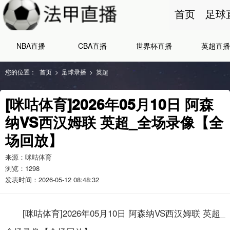
首页
足球
NBA直播
CBA直播
世界杯直播
英超直播
您的位置：
首页
>
足球录播
>
英超
[咪咕体育]2026年05月10日 阿森
纳VS西汉姆联 英超_全场录像【全
场回放】
来源：咪咕体育
浏览：
1298
发表时间：2026-05-12 08:48:32
[咪咕体育]2026年05月10日 阿森纳VS西汉姆联 英超_