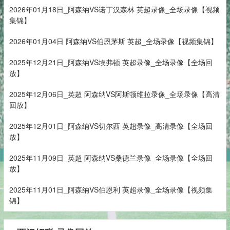
2026年01月18日_阿森纳VS诺丁汉森林 英超录像_全场录像【视频
集锦】
2026年01月04日 阿森纳VS伯恩茅斯 英超_全场录像【视频集锦】
2025年12月21日_阿森纳VS埃弗顿 英超录像_全场录像【全场回
放】
2025年12月06日_英超 阿森纳VS阿斯顿维拉录像_全场录像【高清
回放】
2025年12月01日_阿森纳VS切尔西 英超录像_高清录像【全场回
放】
2025年11月09日_英超 阿森纳VS桑德兰录像_全场录像【全场回
放】
2025年11月01日_阿森纳VS伯恩利 英超录像_全场录像【视频集
锦】