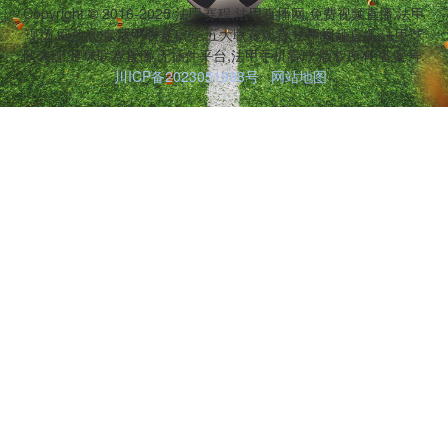
Copyright © 2016-2025 法甲赛程,法甲直播网,免费视频直播,法甲
现场,回放高清,法甲联赛积分,五大联赛观看,法甲视频直播,法甲球
队表现,足球联赛直播,无插件平台,法甲手机看球 版权所有 备案号:
川ICP备2023051998号
网站地图