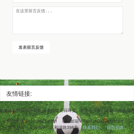
发表留言反馈
友情链接:
,兼容多终端同步观看,涵盖巴黎圣日耳曼、摩纳哥等豪门比赛。内含战
联系电话：131-3567-0381
联系邮箱：7JnTzAQ@sohu.com
联系地址：上海市平山区和谐路398号
联系我们
留言反馈