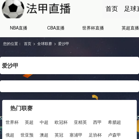
首页
足球
NBA直播
CBA直播
世界杯直播
英超直播
您的位置：
首页
>
全球联赛
>
爱沙甲
爱沙甲
热门联赛
世界杯
英超
中超
欧冠杯
亚精英
西甲
希腊超
俄超
世亚预
澳超
英冠
塞浦甲
足协杯
卢森甲