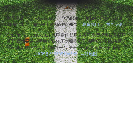
,兼容多终端同步观看,涵盖巴黎圣日耳曼、摩纳哥等豪门比赛。内含战
联系电话：131-3567-0381
联系邮箱：7JnTzAQ@sohu.com
联系地址：上海市平山区和谐路398号
联系我们
留言反馈
Copyright © 2016-2025 法甲赛程,法甲直播网,免费视频直播,法甲
现场,回放高清,法甲联赛积分,五大联赛观看,法甲视频直播,法甲球
队表现,足球联赛直播,无插件平台,法甲手机看球 版权所有 备案号:
川ICP备2023051998号
网站地图