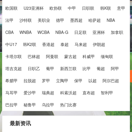
欧国联
U23亚洲杯
欧协联
中甲
日职联
韩K联
意甲
法甲
沙特联
美职业
德甲
墨西超
哈萨超
NBA
CBA
WNBA
WCBA
NBA-G
日足联
亚洲杯
加拿职
中U17
韩K2联
香港超
泰超
马来超
伊朗超
卡塔尔联
巴林超
阿曼联
蒙古超
科威甲
缅甸联
塔吉克超
日职乙
葡甲
新西兰联
比甲
葡超
阿甲
希腊甲
拉脱超
罗甲
立陶甲
保甲
以超
阿尔巴超
马耳甲
爱沙甲
瑞典超
科索沃超
直布超
智利甲
巴拉甲
秘鲁甲
乌拉甲
热门比赛
最新资讯