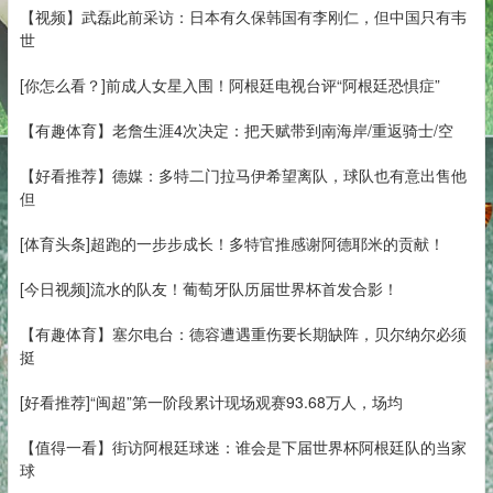
【视频】武磊此前采访：日本有久保韩国有李刚仁，但中国只有韦
世
[你怎么看？]前成人女星入围！阿根廷电视台评“阿根廷恐惧症”
【有趣体育】老詹生涯4次决定：把天赋带到南海岸/重返骑士/空
【好看推荐】德媒：多特二门拉马伊希望离队，球队也有意出售他
但
[体育头条]超跑的一步步成长！多特官推感谢阿德耶米的贡献！
[今日视频]流水的队友！葡萄牙队历届世界杯首发合影！
【有趣体育】塞尔电台：德容遭遇重伤要长期缺阵，贝尔纳尔必须
挺
[好看推荐]“闽超”第一阶段累计现场观赛93.68万人，场均
【值得一看】街访阿根廷球迷：谁会是下届世界杯阿根廷队的当家
球