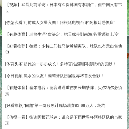
【视频】武磊此前采访：日本有久保韩国有李刚仁，但中国只有韦
世
[你怎么看？]前成人女星入围！阿根廷电视台评“阿根廷恐惧症”
【有趣体育】老詹生涯4次决定：把天赋带到南海岸/重返骑士/空
【好看推荐】德媒：多特二门拉马伊希望离队，球队也有意出售他
但
[体育头条]超跑的一步步成长！多特官推感谢阿德耶米的贡献！
[今日视频]流水的队友！葡萄牙队历届世界杯首发合影！
【有趣体育】塞尔电台：德容遭遇重伤要长期缺阵，贝尔纳尔必须
挺
[好看推荐]“闽超”第一阶段累计现场观赛93.68万人，场均
【值得一看】街访阿根廷球迷：谁会是下届世界杯阿根廷队的当家
球