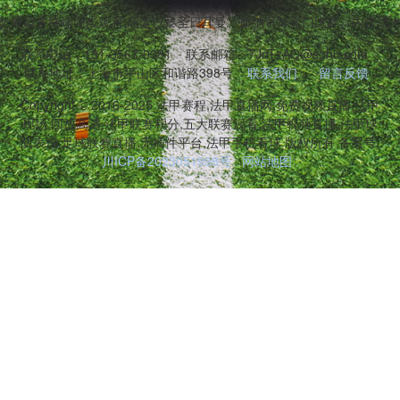
,兼容多终端同步观看,涵盖巴黎圣日耳曼、摩纳哥等豪门比赛。内含战
联系电话：131-3567-0381
联系邮箱：7JnTzAQ@sohu.com
联系地址：上海市平山区和谐路398号
联系我们
留言反馈
Copyright © 2016-2025 法甲赛程,法甲直播网,免费视频直播,法甲
现场,回放高清,法甲联赛积分,五大联赛观看,法甲视频直播,法甲球
队表现,足球联赛直播,无插件平台,法甲手机看球 版权所有 备案号:
川ICP备2023051998号
网站地图