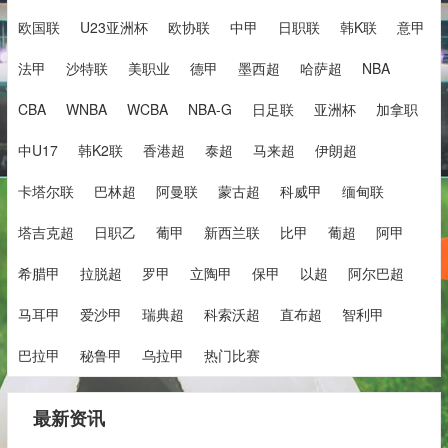
欧国联
U23亚洲杯
欧协联
中甲
日职联
韩K联
意甲
法甲
沙特联
美职业
德甲
墨西超
哈萨超
NBA
CBA
WNBA
WCBA
NBA-G
日足联
亚洲杯
加拿职
中U17
韩K2联
香港超
泰超
马来超
伊朗超
卡塔尔联
巴林超
阿曼联
蒙古超
科威甲
缅甸联
塔吉克超
日职乙
葡甲
新西兰联
比甲
葡超
阿甲
希腊甲
拉脱超
罗甲
立陶甲
保甲
以超
阿尔巴超
马耳甲
爱沙甲
瑞典超
科索沃超
直布超
智利甲
巴拉甲
秘鲁甲
乌拉甲
热门比赛
最新资讯