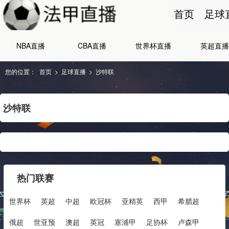
首页
足球
NBA直播
CBA直播
世界杯直播
英超直播
您的位置：
首页
>
足球直播
>
沙特联
沙特联
热门联赛
世界杯
英超
中超
欧冠杯
亚精英
西甲
希腊超
俄超
世亚预
澳超
英冠
塞浦甲
足协杯
卢森甲