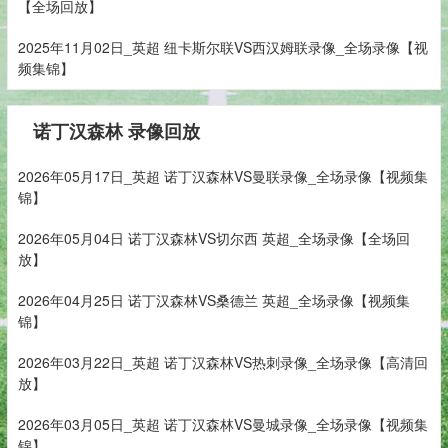
【全场回放】
2025年11月02日_英超 纽卡斯尔联VS西汉姆联录像_全场录像【视
频集锦】
诺丁汉森林 录像回放
2026年05月17日_英超 诺丁汉森林VS曼联录像_全场录像【视频集
锦】
2026年05月04日 诺丁汉森林VS切尔西 英超_全场录像【全场回
放】
2026年04月25日 诺丁汉森林VS桑德兰 英超_全场录像【视频集
锦】
2026年03月22日_英超 诺丁汉森林VS热刺录像_全场录像【高清回
放】
2026年03月05日_英超 诺丁汉森林VS曼城录像_全场录像【视频集
锦】