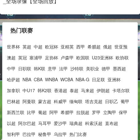
_全场录像【全场回放】
热门联赛
世界杯
英超
中超
欧冠杯
亚精英
西甲
希腊超
俄超
世亚预
澳超
英冠
塞浦甲
足协杯
卢森甲
欧国联
U23亚洲杯
欧协联
中甲
日职联
韩K联
意甲
法甲
沙特联
美职业
德甲
墨西超
哈萨超
NBA
CBA
WNBA
WCBA
NBA-G
日足联
亚洲杯
加拿职
中U17
韩K2联
香港超
泰超
马来超
伊朗超
卡塔尔联
巴林超
阿曼联
蒙古超
科威甲
缅甸联
塔吉克超
日职乙
葡甲
新西兰联
比甲
葡超
阿甲
希腊甲
拉脱超
罗甲
立陶甲
保甲
以超
阿尔巴超
马耳甲
爱沙甲
瑞典超
科索沃超
直布超
智利甲
巴拉甲
秘鲁甲
乌拉甲
热门比赛