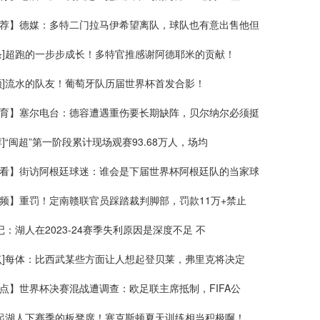
荐】德媒：多特二门拉马伊希望离队，球队也有意出售他但
条]超跑的一步步成长！多特官推感谢阿德耶米的贡献！
频]流水的队友！葡萄牙队历届世界杯首发合影！
育】塞尔电台：德容遭遇重伤要长期缺阵，贝尔纳尔必须挺
荐]“闽超”第一阶段累计现场观赛93.68万人，场均
看】街访阿根廷球迷：谁会是下届世界杯阿根廷队的当家球
频】重罚！定南赣联官员踩踏裁判脚部，罚款11万+禁止
美记：湖人在2023-24赛季失利原因是深度不足 不
点]每体：比西武某些方面让人想起登贝莱，弗里克将决定
点】世界杯决赛混战遭调查：欧足联主席抵制，FIFA公
撑起湖人下赛季的板凳席！塞克斯顿夏天训练相当积极啊！