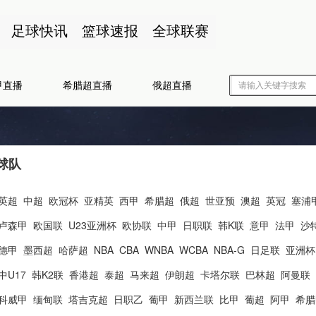
足球快讯
篮球速报
全球联赛
甲直播
希腊超直播
俄超直播
球队
英超
中超
欧冠杯
亚精英
西甲
希腊超
俄超
世亚预
澳超
英冠
塞浦
卢森甲
欧国联
U23亚洲杯
欧协联
中甲
日职联
韩K联
意甲
法甲
沙
德甲
墨西超
哈萨超
NBA
CBA
WNBA
WCBA
NBA-G
日足联
亚洲杯
中U17
韩K2联
香港超
泰超
马来超
伊朗超
卡塔尔联
巴林超
阿曼联
科威甲
缅甸联
塔吉克超
日职乙
葡甲
新西兰联
比甲
葡超
阿甲
希腊