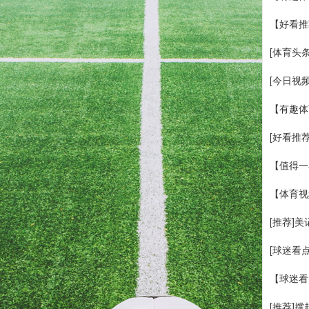
【好看推
[体育头
[今日视
【有趣体
[好看推
【值得一
【体育视
[推荐]
[球迷看
【球迷看
[推荐]