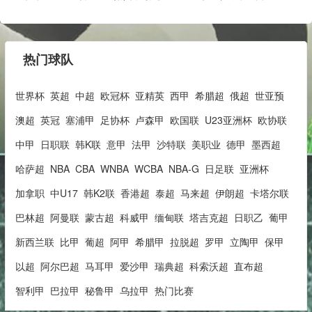
热门球队
世界杯
英超
中超
欧冠杯
亚精英
西甲
希腊超
俄超
世亚预
澳超
英冠
塞浦甲
足协杯
卢森甲
欧国联
U23亚洲杯
欧协联
中甲
日职联
韩K联
意甲
法甲
沙特联
美职业
德甲
墨西超
哈萨超
NBA
CBA
WNBA
WCBA
NBA-G
日足联
亚洲杯
加拿职
中U17
韩K2联
香港超
泰超
马来超
伊朗超
卡塔尔联
巴林超
阿曼联
蒙古超
科威甲
缅甸联
塔吉克超
日职乙
葡甲
新西兰联
比甲
葡超
阿甲
希腊甲
拉脱超
罗甲
立陶甲
保甲
以超
阿尔巴超
马耳甲
爱沙甲
瑞典超
科索沃超
直布超
智利甲
巴拉甲
秘鲁甲
乌拉甲
热门比赛