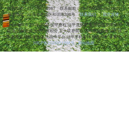
联系电话：131-3567-0381
联系邮箱：7JnTzAQ@sohu.com
联系地址：上海市平山区和谐路398号
联系我们
留言反馈
Copyright © 2016-2025 法甲赛程,法甲直播网,免费视频直播,法甲
现场,回放高清,法甲联赛积分,五大联赛观看,法甲视频直播,法甲球
队表现,足球联赛直播,无插件平台,法甲手机看球 版权所有 备案号:
川ICP备2023051998号
网站地图