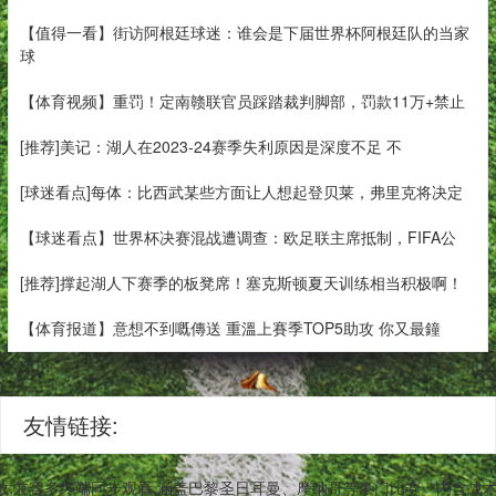
【值得一看】街访阿根廷球迷：谁会是下届世界杯阿根廷队的当家
球
【体育视频】重罚！定南赣联官员踩踏裁判脚部，罚款11万+禁止
[推荐]美记：湖人在2023-24赛季失利原因是深度不足 不
[球迷看点]每体：比西武某些方面让人想起登贝莱，弗里克将决定
【球迷看点】世界杯决赛混战遭调查：欧足联主席抵制，FIFA公
[推荐]撑起湖人下赛季的板凳席！塞克斯顿夏天训练相当积极啊！
【体育报道】意想不到嘅傳送 重溫上賽季TOP5助攻 你又最鐘
友情链接:
,兼容多终端同步观看,涵盖巴黎圣日耳曼、摩纳哥等豪门比赛。内含战