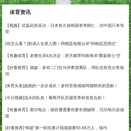
体育资讯
【视频】武磊此前采访：日本有久保韩国有李刚仁，但中国只有韦
世
[你怎么看？]前成人女星入围！阿根廷电视台评“阿根廷恐惧症”
【有趣体育】老詹生涯4次决定：把天赋带到南海岸/重返骑士/空
【好看推荐】德媒：多特二门拉马伊希望离队，球队也有意出售他
但
[体育头条]超跑的一步步成长！多特官推感谢阿德耶米的贡献！
[今日视频]流水的队友！葡萄牙队历届世界杯首发合影！
【有趣体育】塞尔电台：德容遭遇重伤要长期缺阵，贝尔纳尔必须
挺
[好看推荐]“闽超”第一阶段累计现场观赛93.68万人，场均