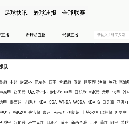
足球快讯
篮球速报
全球联赛
甲直播
希腊超直播
俄超直播
球队
英超
中超
欧冠杯
亚精英
西甲
希腊超
俄超
世亚预
澳超
英冠
塞浦
卢森甲
欧国联
U23亚洲杯
欧协联
中甲
日职联
韩K联
意甲
法甲
沙
德甲
墨西超
哈萨超
NBA
CBA
WNBA
WCBA
NBA-G
日足联
亚洲杯
中U17
韩K2联
香港超
泰超
马来超
伊朗超
卡塔尔联
巴林超
阿曼联
科威甲
缅甸联
塔吉克超
日职乙
葡甲
新西兰联
比甲
葡超
阿甲
希腊