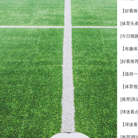
【好看推
[体育头
[今日视
【有趣体
[好看推
【值得一
【体育视
[推荐]
[球迷看
【球迷看
[推荐]