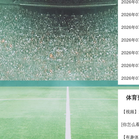
2026
2026
2026
2026
2026
2026
2026
体育
【视频】
[你怎么
【有趣体