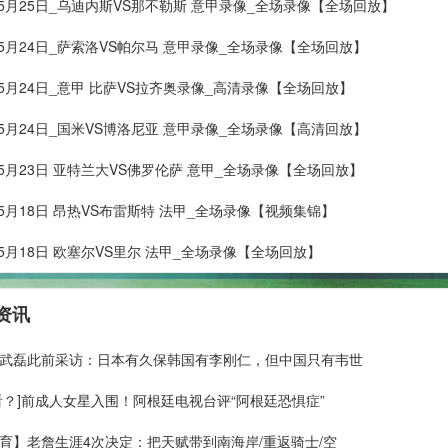
年05月25日_乌迪内斯VS那不勒斯 意甲录像_全场录像【全场回放】
年05月24日_萨索洛VS帕尔马 意甲录像_全场录像【全场回放】
年05月24日_意甲 比萨VS拉齐奥录像_高清录像【全场回放】
年05月24日_国米VS博洛尼亚 意甲录像_全场录像【高清回放】
年05月23日 亚特兰大VS佛罗伦萨 意甲_全场录像【全场回放】
年05月18日 昂热VS布雷斯特 法甲_全场录像【视频集锦】
年05月18日 欧塞尔VS里尔 法甲_全场录像【全场回放】
资讯
武磊此前采访：日本有久保韩国有李刚仁，但中国只有韦世
看？]前成人女星入围！阿根廷电视台评“阿根廷恐惧症”
育】老詹生涯4次决定：把天赋带到南海岸/重返骑士/空