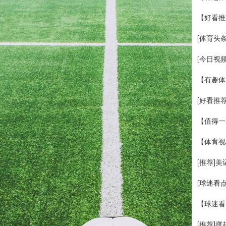
【好看推
[体育头
[今日视
【有趣体
[好看推
【值得一
【体育视
[推荐]
[球迷看
【球迷看
[推荐]