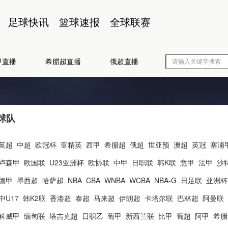
足球快讯
篮球速报
全球联赛
甲直播
希腊超直播
俄超直播
球队
英超
中超
欧冠杯
亚精英
西甲
希腊超
俄超
世亚预
澳超
英冠
塞浦
卢森甲
欧国联
U23亚洲杯
欧协联
中甲
日职联
韩K联
意甲
法甲
沙
德甲
墨西超
哈萨超
NBA
CBA
WNBA
WCBA
NBA-G
日足联
亚洲杯
中U17
韩K2联
香港超
泰超
马来超
伊朗超
卡塔尔联
巴林超
阿曼联
科威甲
缅甸联
塔吉克超
日职乙
葡甲
新西兰联
比甲
葡超
阿甲
希腊