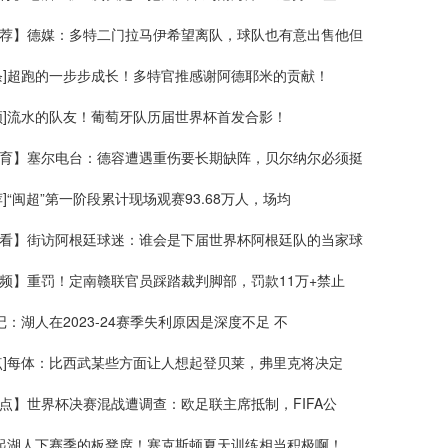
荐】德媒：多特二门拉马伊希望离队，球队也有意出售他但
条]超跑的一步步成长！多特官推感谢阿德耶米的贡献！
频]流水的队友！葡萄牙队历届世界杯首发合影！
育】塞尔电台：德容遭遇重伤要长期缺阵，贝尔纳尔必须挺
荐]“闽超”第一阶段累计现场观赛93.68万人，场均
看】街访阿根廷球迷：谁会是下届世界杯阿根廷队的当家球
频】重罚！定南赣联官员踩踏裁判脚部，罚款11万+禁止
美记：湖人在2023-24赛季失利原因是深度不足 不
点]每体：比西武某些方面让人想起登贝莱，弗里克将决定
点】世界杯决赛混战遭调查：欧足联主席抵制，FIFA公
撑起湖人下赛季的板凳席！塞克斯顿夏天训练相当积极啊！