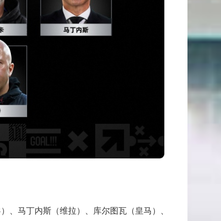
黎）、马丁内斯（维拉）、库尔图瓦（皇马）、