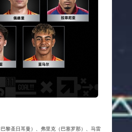
（巴黎圣日耳曼）、弗里克（巴塞罗那）、马雷