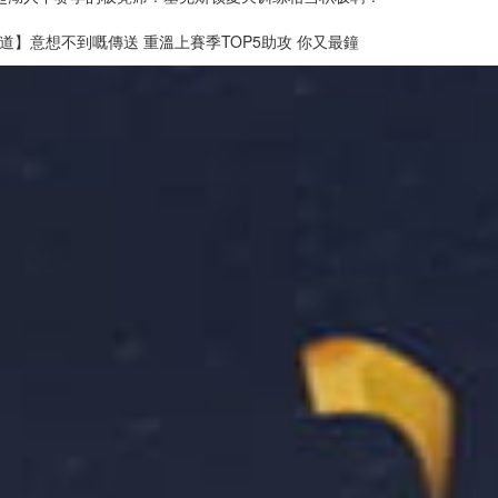
道】意想不到嘅傳送 重溫上賽季TOP5助攻 你又最鐘