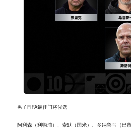
男子FIFA最佳门将候选
阿利森（利物浦）、索默（国米）、多纳鲁马（巴