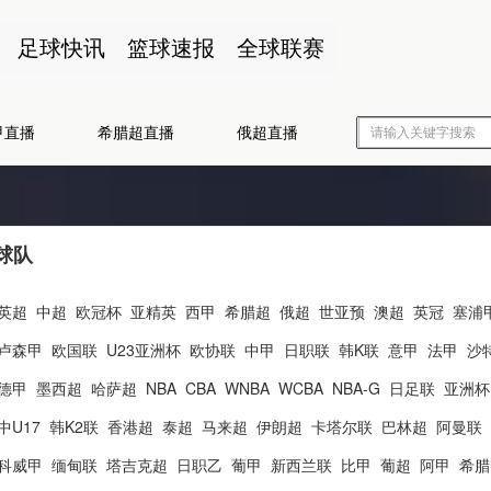
足球快讯
篮球速报
全球联赛
甲直播
希腊超直播
俄超直播
球队
英超
中超
欧冠杯
亚精英
西甲
希腊超
俄超
世亚预
澳超
英冠
塞浦
卢森甲
欧国联
U23亚洲杯
欧协联
中甲
日职联
韩K联
意甲
法甲
沙
德甲
墨西超
哈萨超
NBA
CBA
WNBA
WCBA
NBA-G
日足联
亚洲杯
中U17
韩K2联
香港超
泰超
马来超
伊朗超
卡塔尔联
巴林超
阿曼联
科威甲
缅甸联
塔吉克超
日职乙
葡甲
新西兰联
比甲
葡超
阿甲
希腊