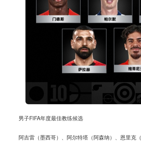
男子FIFA年度最佳教练候选
阿吉雷（墨西哥）、阿尔特塔（阿森纳）、恩里克