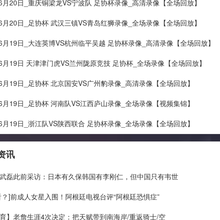
年06月20日_重庆铜梁龙VS宁波队 足协杯录像_高清录像【全场回放】
年06月20日_足协杯 武汉三镇VS青岛红狮录像_全场录像【全场回放】
年06月19日_大连英博VS杭州临平吴越 足协杯录像_高清录像【全场回放】
年06月19日 天津津门虎VS兰州陇原竞技 足协杯_全场录像【全场回放】
年06月19日_足协杯 北京国安VS广州豹录像_高清录像【全场回放】
年06月19日_足协杯 河南队VS江西庐山录像_全场录像【视频集锦】
年06月19日_浙江队VS陕西联合 足协杯录像_全场录像【全场回放】
资讯
武磊此前采访：日本有久保韩国有李刚仁，但中国只有韦世
看？]前成人女星入围！阿根廷电视台评“阿根廷恐惧症”
育】老詹生涯4次决定：把天赋带到南海岸/重返骑士/空