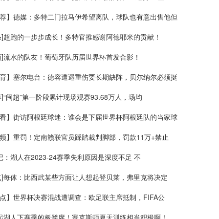
荐】德媒：多特二门拉马伊希望离队，球队也有意出售他但
条]超跑的一步步成长！多特官推感谢阿德耶米的贡献！
频]流水的队友！葡萄牙队历届世界杯首发合影！
育】塞尔电台：德容遭遇重伤要长期缺阵，贝尔纳尔必须挺
荐]“闽超”第一阶段累计现场观赛93.68万人，场均
看】街访阿根廷球迷：谁会是下届世界杯阿根廷队的当家球
频】重罚！定南赣联官员踩踏裁判脚部，罚款11万+禁止
美记：湖人在2023-24赛季失利原因是深度不足 不
点]每体：比西武某些方面让人想起登贝莱，弗里克将决定
点】世界杯决赛混战遭调查：欧足联主席抵制，FIFA公
撑起湖人下赛季的板凳席！塞克斯顿夏天训练相当积极啊！