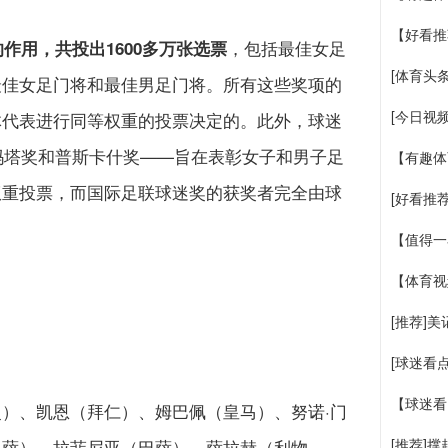
【好看推
，包括最佳女足
的作用，共投出1600多万张选票
[体育头
最佳女足门将和最佳男足门将。所有这些奖项的
[今日视
体代表进行同等权重的投票决定的。此外，球迷
。玛塔奖和普斯卡什奖——旨在表彰女子和男子足
【有趣体
权重投票，而国际足联球迷奖的获奖者完全由球
[好看推
【值得一
【体育视
[推荐]
[球迷看
【球迷看
）、凯恩（拜仁）、姆巴佩（皇马）、努诺·门
[推荐]
巴萨）、拉菲尼亚（巴萨）、萨拉赫（利物