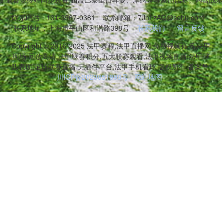
联系电话：131-3567-0381
联系邮箱：7JnTzAQ@sohu.com
联系地址：上海市平山区和谐路398号
联系我们
留言反馈
Copyright © 2016-2025 法甲赛程,法甲直播网,免费视频直播,法甲
现场,回放高清,法甲联赛积分,五大联赛观看,法甲视频直播,法甲球
队表现,足球联赛直播,无插件平台,法甲手机看球 版权所有 备案号:
川ICP备2023051998号
网站地图