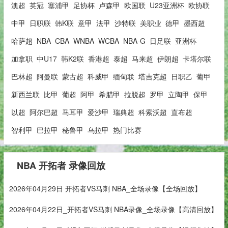
澳超
英冠
塞浦甲
足协杯
卢森甲
欧国联
U23亚洲杯
欧协联
中甲
日职联
韩K联
意甲
法甲
沙特联
美职业
德甲
墨西超
哈萨超
NBA
CBA
WNBA
WCBA
NBA-G
日足联
亚洲杯
加拿职
中U17
韩K2联
香港超
泰超
马来超
伊朗超
卡塔尔联
巴林超
阿曼联
蒙古超
科威甲
缅甸联
塔吉克超
日职乙
葡甲
新西兰联
比甲
葡超
阿甲
希腊甲
拉脱超
罗甲
立陶甲
保甲
以超
阿尔巴超
马耳甲
爱沙甲
瑞典超
科索沃超
直布超
智利甲
巴拉甲
秘鲁甲
乌拉甲
热门比赛
NBA 开拓者 录像回放
2026年04月29日 开拓者VS马刺 NBA_全场录像【全场回放】
2026年04月22日_开拓者VS马刺 NBA录像_全场录像【高清回放】