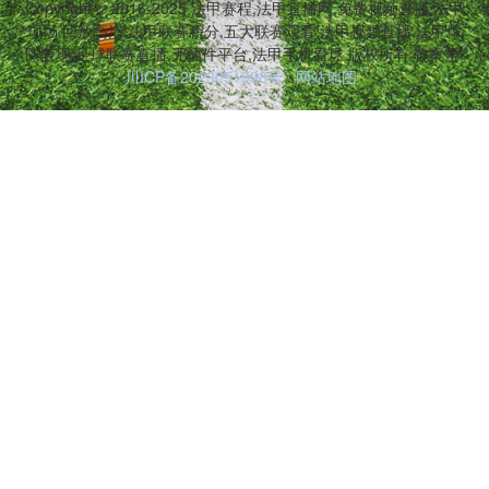
Copyright © 2016-2025 法甲赛程,法甲直播网,免费视频直播,法甲
现场,回放高清,法甲联赛积分,五大联赛观看,法甲视频直播,法甲球
队表现,足球联赛直播,无插件平台,法甲手机看球 版权所有 备案号:
川ICP备2023051998号
网站地图