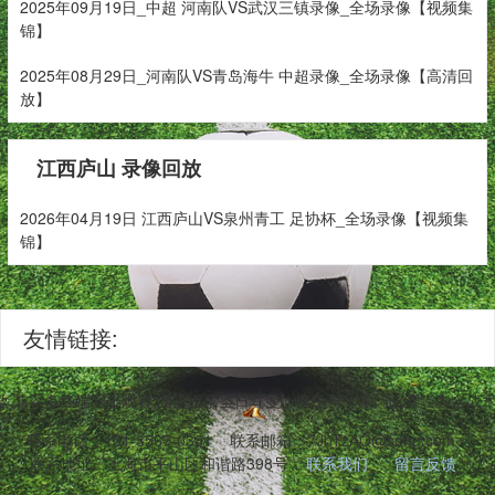
2025年09月19日_中超 河南队VS武汉三镇录像_全场录像【视频集
锦】
2025年08月29日_河南队VS青岛海牛 中超录像_全场录像【高清回
放】
江西庐山 录像回放
2026年04月19日 江西庐山VS泉州青工 足协杯_全场录像【视频集
锦】
友情链接:
,兼容多终端同步观看,涵盖巴黎圣日耳曼、摩纳哥等豪门比赛。内含战
联系电话：131-3567-0381
联系邮箱：7JnTzAQ@sohu.com
联系地址：上海市平山区和谐路398号
联系我们
留言反馈