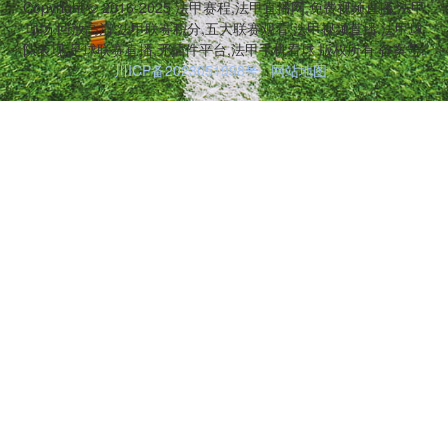
Copyright © 2016-2025 法甲赛程,法甲直播网,免费视频直播,法甲
现场,回放高清,法甲联赛积分,五大联赛观看,法甲视频直播,法甲球
队表现,足球联赛直播,无插件平台,法甲手机看球 版权所有 备案号:
川ICP备2023051998号
网站地图