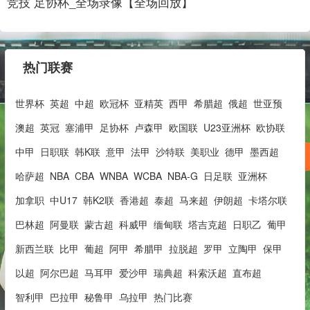
竞技 足协杯_全场录像【全场回放】
热门联赛
世界杯
英超
中超
欧冠杯
亚精英
西甲
希腊超
俄超
世亚预
澳超
英冠
塞浦甲
足协杯
卢森甲
欧国联
U23亚洲杯
欧协联
中甲
日职联
韩K联
意甲
法甲
沙特联
美职业
德甲
墨西超
哈萨超
NBA
CBA
WNBA
WCBA
NBA-G
日足联
亚洲杯
加拿职
中U17
韩K2联
香港超
泰超
马来超
伊朗超
卡塔尔联
巴林超
阿曼联
蒙古超
科威甲
缅甸联
塔吉克超
日职乙
葡甲
新西兰联
比甲
葡超
阿甲
希腊甲
拉脱超
罗甲
立陶甲
保甲
以超
阿尔巴超
马耳甲
爱沙甲
瑞典超
科索沃超
直布超
智利甲
巴拉甲
秘鲁甲
乌拉甲
热门比赛