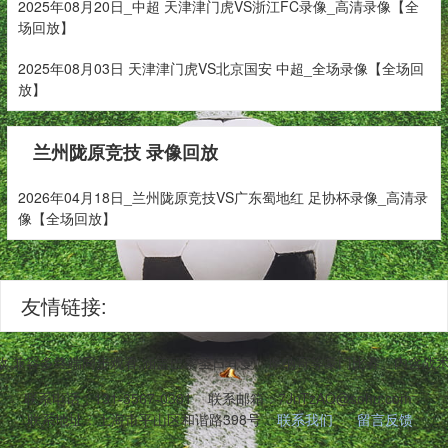
2025年08月20日_中超 天津津门虎VS浙江FC录像_高清录像【全
场回放】
2025年08月03日 天津津门虎VS北京国安 中超_全场录像【全场回
放】
兰州陇原竞技 录像回放
2026年04月18日_兰州陇原竞技VS广东蜀地红 足协杯录像_高清录
像【全场回放】
友情链接:
,兼容多终端同步观看,涵盖巴黎圣日耳曼、摩纳哥等豪门比赛。内含战
联系电话：131-3567-0381
联系邮箱：7JnTzAQ@sohu.com
联系地址：上海市平山区和谐路398号
联系我们
留言反馈