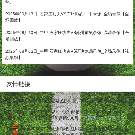
锦】
2025年09月13日_石家庄功夫VS广州影豹 中甲录像_全场录像【全
场回放】
2025年08月10日_中甲 石家庄功夫VS苏州东吴录像_高清录像【全
场回放】
2025年08月02日_中甲 石家庄功夫VS延边龙鼎录像_全场录像【视
频集锦】
友情链接:
,兼容多终端同步观看,涵盖巴黎圣日耳曼、摩纳哥等豪门比赛。内含战
联系电话：131-3567-0381
联系邮箱：7JnTzAQ@sohu.com
联系地址：上海市平山区和谐路398号
联系我们
留言反馈
Copyright © 2016-2025 法甲赛程,法甲直播网,免费视频直播,法甲
现场,回放高清,法甲联赛积分,五大联赛观看,法甲视频直播,法甲球