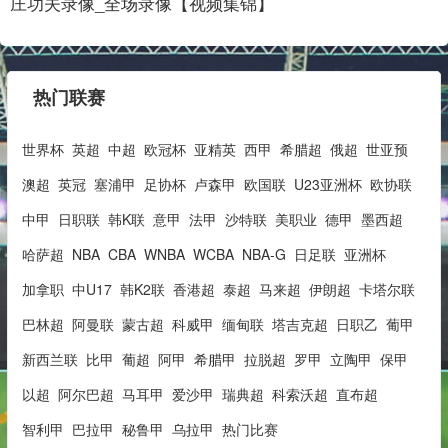
庄功夫录像_全场录像【视频集锦】
热门联赛
世界杯
英超
中超
欧冠杯
亚精英
西甲
希腊超
俄超
世亚预
澳超
英冠
塞浦甲
足协杯
卢森甲
欧国联
U23亚洲杯
欧协联
中甲
日职联
韩K联
意甲
法甲
沙特联
美职业
德甲
墨西超
哈萨超
NBA
CBA
WNBA
WCBA
NBA-G
日足联
亚洲杯
加拿职
中U17
韩K2联
香港超
泰超
马来超
伊朗超
卡塔尔联
巴林超
阿曼联
蒙古超
科威甲
缅甸联
塔吉克超
日职乙
葡甲
新西兰联
比甲
葡超
阿甲
希腊甲
拉脱超
罗甲
立陶甲
保甲
以超
阿尔巴超
马耳甲
爱沙甲
瑞典超
科索沃超
直布超
智利甲
巴拉甲
秘鲁甲
乌拉甲
热门比赛