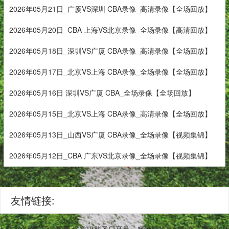
2026年05月21日_广厦VS深圳 CBA录像_高清录像【全场回放】
2026年05月20日_CBA 上海VS北京录像_全场录像【高清回放】
2026年05月18日_深圳VS广厦 CBA录像_高清录像【全场回放】
2026年05月17日_北京VS上海 CBA录像_全场录像【全场回放】
2026年05月16日 深圳VS广厦 CBA_全场录像【全场回放】
2026年05月15日_北京VS上海 CBA录像_高清录像【全场回放】
2026年05月13日_山西VS广厦 CBA录像_全场录像【视频集锦】
2026年05月12日_CBA 广东VS北京录像_全场录像【视频集锦】
友情链接: