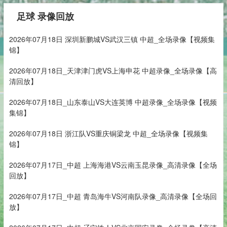
足球 录像回放
2026年07月18日 深圳新鹏城VS武汉三镇 中超_全场录像【视频集
锦】
2026年07月18日_天津津门虎VS上海申花 中超录像_全场录像【高
清回放】
2026年07月18日_山东泰山VS大连英博 中超录像_全场录像【视频
集锦】
2026年07月18日 浙江队VS重庆铜梁龙 中超_全场录像【视频集
锦】
2026年07月17日_中超 上海海港VS云南玉昆录像_高清录像【全场
回放】
2026年07月17日_中超 青岛海牛VS河南队录像_高清录像【全场回
放】