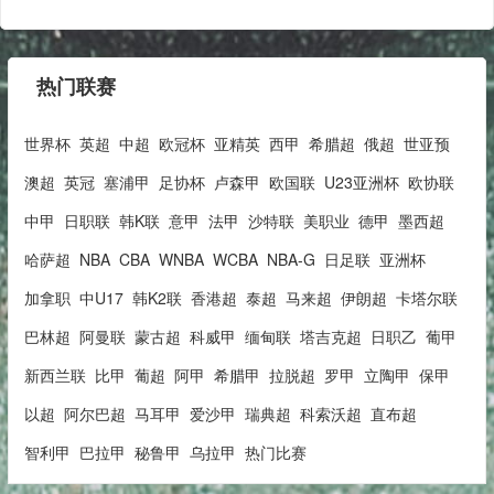
热门联赛
世界杯
英超
中超
欧冠杯
亚精英
西甲
希腊超
俄超
世亚预
澳超
英冠
塞浦甲
足协杯
卢森甲
欧国联
U23亚洲杯
欧协联
中甲
日职联
韩K联
意甲
法甲
沙特联
美职业
德甲
墨西超
哈萨超
NBA
CBA
WNBA
WCBA
NBA-G
日足联
亚洲杯
加拿职
中U17
韩K2联
香港超
泰超
马来超
伊朗超
卡塔尔联
巴林超
阿曼联
蒙古超
科威甲
缅甸联
塔吉克超
日职乙
葡甲
新西兰联
比甲
葡超
阿甲
希腊甲
拉脱超
罗甲
立陶甲
保甲
以超
阿尔巴超
马耳甲
爱沙甲
瑞典超
科索沃超
直布超
智利甲
巴拉甲
秘鲁甲
乌拉甲
热门比赛