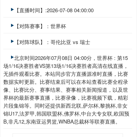
【直播时间】:2026-07-08 04:00:00
【对阵赛事】：世界杯
【对阵球队】：哥伦比亚 vs 瑞士
北京时间2026年07月08日 04:00分，世界杯 : 第15
场1/16决赛胜者VS第13场1/16决赛胜者高清在线直播，
无插件观看比赛。本站同步官方直播源准时直播，比赛
数据实时更新。比赛结束后可以在本站查看比赛全程录
像、比赛比分、赛事结果、赛事相关新闻报道，以及世
界杯的最新赛事直播，比赛录像，比赛视频下载，精彩
片段集锦等。同时还提供新西北联,萨尔杯,黎挑杯,非女
锦U17,法罗甲,韩国联盟杯,佛罗杯,中台大专女联,欧国预
B,非凡12,东南亚运男篮,WNBA总裁杯等联赛直播。