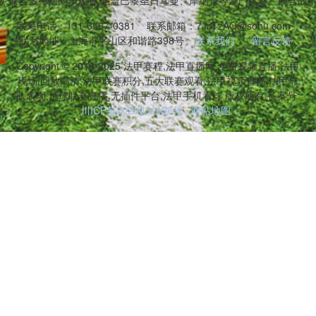
,兼容多终端同步观看,涵盖巴黎圣日耳曼、摩纳哥等豪门比赛。内含战
联系电话：131-3567-0381
联系邮箱：7JnTzAQ@sohu.com
联系地址：上海市平山区和谐路398号
联系我们
留言反馈
Copyright © 2016-2025 法甲赛程,法甲直播网,免费视频直播,法甲
现场,回放高清,法甲联赛积分,五大联赛观看,法甲视频直播,法甲球
队表现,足球联赛直播,无插件平台,法甲手机看球 版权所有 备案号:
川ICP备2023051998号
网站地图