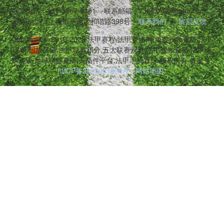
联系电话：131-3567-0381
联系邮箱：7JnTzAQ@sohu.com
联系地址：上海市平山区和谐路398号
联系我们
留言反馈
Copyright © 2016-2025 法甲赛程,法甲直播网,免费视频直播,法甲
现场,回放高清,法甲联赛积分,五大联赛观看,法甲视频直播,法甲球
队表现,足球联赛直播,无插件平台,法甲手机看球 版权所有 备案号:
川ICP备2023051998号
网站地图