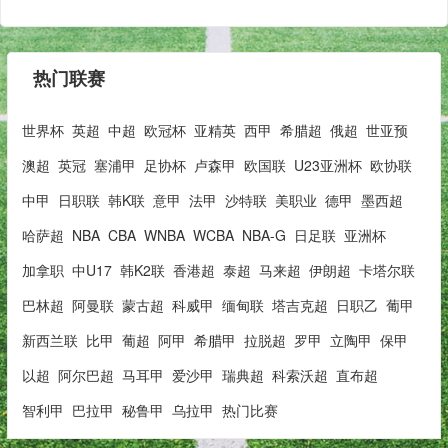
热门联赛
世界杯
英超
中超
欧冠杯
亚精英
西甲
希腊超
俄超
世亚预
澳超
英冠
塞浦甲
足协杯
卢森甲
欧国联
U23亚洲杯
欧协联
中甲
日职联
韩K联
意甲
法甲
沙特联
美职业
德甲
墨西超
哈萨超
NBA
CBA
WNBA
WCBA
NBA-G
日足联
亚洲杯
加拿职
中U17
韩K2联
香港超
泰超
马来超
伊朗超
卡塔尔联
巴林超
阿曼联
蒙古超
科威甲
缅甸联
塔吉克超
日职乙
葡甲
新西兰联
比甲
葡超
阿甲
希腊甲
拉脱超
罗甲
立陶甲
保甲
以超
阿尔巴超
马耳甲
爱沙甲
瑞典超
科索沃超
直布超
智利甲
巴拉甲
秘鲁甲
乌拉甲
热门比赛