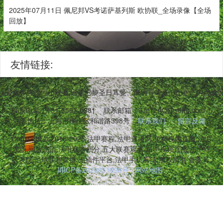
2025年07月11日 佩尼邦VS考诺萨基列斯 欧协联_全场录像【全场
回放】
友情链接:
,兼容多终端同步观看,涵盖巴黎圣日耳曼、摩纳哥等豪门比赛。内含战
联系电话：131-3567-0381
联系邮箱：7JnTzAQ@sohu.com
联系地址：上海市平山区和谐路398号
联系我们
留言反馈
Copyright © 2016-2025 法甲赛程,法甲直播网,免费视频直播,法甲
现场,回放高清,法甲联赛积分,五大联赛观看,法甲视频直播,法甲球
队表现,足球联赛直播,无插件平台,法甲手机看球 版权所有 备案号:
川ICP备2023051998号
网站地图