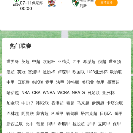
07-11
欧协联
佩尼邦
:
高清直播
列斯
00:00
热门联赛
世界杯
英超
中超
欧冠杯
亚精英
西甲
希腊超
俄超
世亚预
澳超
英冠
塞浦甲
足协杯
卢森甲
欧国联
U23亚洲杯
欧协联
中甲
日职联
韩K联
意甲
法甲
沙特联
美职业
德甲
墨西超
哈萨超
NBA
CBA
WNBA
WCBA
NBA-G
日足联
亚洲杯
加拿职
中U17
韩K2联
香港超
泰超
马来超
伊朗超
卡塔尔联
巴林超
阿曼联
蒙古超
科威甲
缅甸联
塔吉克超
日职乙
葡甲
新西兰联
比甲
葡超
阿甲
希腊甲
拉脱超
罗甲
立陶甲
保甲