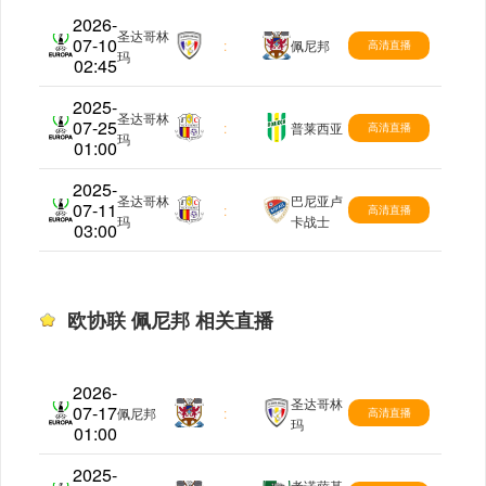
2026-
圣达哥林
07-10
欧协联
:
佩尼邦
高清直播
玛
02:45
2025-
圣达哥林
07-25
欧协联
:
普莱西亚
高清直播
玛
01:00
2025-
圣达哥林
巴尼亚卢
07-11
欧协联
:
高清直播
玛
卡战士
03:00
欧协联 佩尼邦 相关直播
2026-
圣达哥林
07-17
欧协联
佩尼邦
:
高清直播
玛
01:00
2025-
考诺萨基