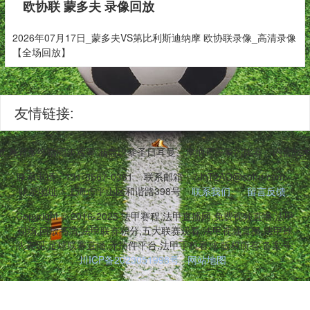
欧协联 蒙多夫 录像回放
2026年07月17日_蒙多夫VS第比利斯迪纳摩 欧协联录像_高清录像
【全场回放】
友情链接:
,兼容多终端同步观看,涵盖巴黎圣日耳曼、摩纳哥等豪门比赛。内含战
联系电话：131-3567-0381
联系邮箱：7JnTzAQ@sohu.com
联系地址：上海市平山区和谐路398号
联系我们
留言反馈
Copyright © 2016-2025 法甲赛程,法甲直播网,免费视频直播,法甲
现场,回放高清,法甲联赛积分,五大联赛观看,法甲视频直播,法甲球
队表现,足球联赛直播,无插件平台,法甲手机看球 版权所有 备案号:
川ICP备2023051998号
网站地图