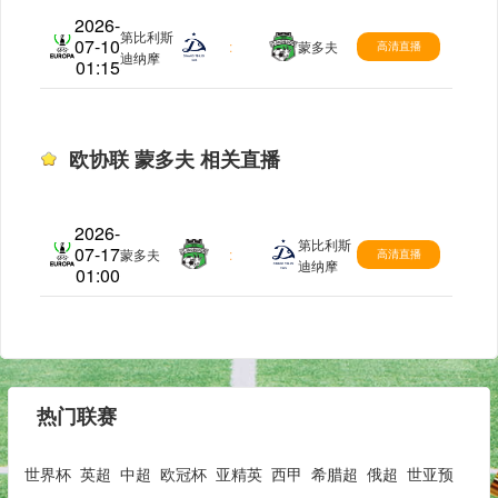
2026-
第比利斯
07-10
欧协联
:
蒙多夫
高清直播
迪纳摩
01:15
欧协联 蒙多夫 相关直播
2026-
第比利斯
07-17
欧协联
蒙多夫
:
高清直播
迪纳摩
01:00
热门联赛
世界杯
英超
中超
欧冠杯
亚精英
西甲
希腊超
俄超
世亚预