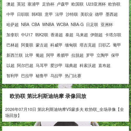
澳超
英冠
塞浦甲
足协杯
卢森甲
欧国联
U23亚洲杯
欧协联
中甲
日职联
韩K联
意甲
法甲
沙特联
美职业
德甲
墨西超
哈萨超
NBA
CBA
WNBA
WCBA
NBA-G
日足联
亚洲杯
加拿职
中U17
韩K2联
香港超
泰超
马来超
伊朗超
卡塔尔联
巴林超
阿曼联
蒙古超
科威甲
缅甸联
塔吉克超
日职乙
葡甲
新西兰联
比甲
葡超
阿甲
希腊甲
拉脱超
罗甲
立陶甲
保甲
以超
阿尔巴超
马耳甲
爱沙甲
瑞典超
科索沃超
直布超
智利甲
巴拉甲
秘鲁甲
乌拉甲
热门比赛
欧协联 第比利斯迪纳摩 录像回放
2026年07月10日 第比利斯迪纳摩VS蒙多夫 欧协联_全场录像【全
场回放】