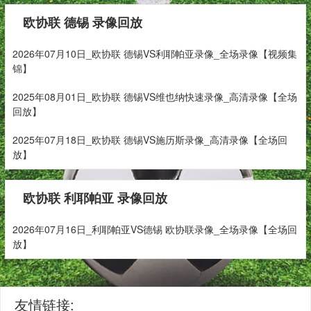
欧协联 德锡 录像回放
2026年07月10日_欧协联 德锡VS利耶帕亚录像_全场录像【视频集
锦】
2025年08月01日_欧协联 德锡VS维也纳快速录像_高清录像【全场
回放】
2025年07月18日_欧协联 德锡VS施历斯录像_高清录像【全场回
放】
欧协联 利耶帕亚 录像回放
2026年07月16日_利耶帕亚VS德锡 欧协联录像_全场录像【全场回
放】
友情链接: