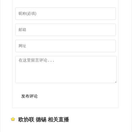
发布评论
欧协联 德锡 相关直播