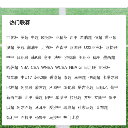
热门联赛
世界杯
英超
中超
欧冠杯
亚精英
西甲
希腊超
俄超
世亚预
澳超
英冠
塞浦甲
足协杯
卢森甲
欧国联
U23亚洲杯
欧协联
中甲
日职联
韩K联
意甲
法甲
沙特联
美职业
德甲
墨西超
哈萨超
NBA
CBA
WNBA
WCBA
NBA-G
日足联
亚洲杯
加拿职
中U17
韩K2联
香港超
泰超
马来超
伊朗超
卡塔尔联
巴林超
阿曼联
蒙古超
科威甲
缅甸联
塔吉克超
日职乙
葡甲
新西兰联
比甲
葡超
阿甲
希腊甲
拉脱超
罗甲
立陶甲
保甲
以超
阿尔巴超
马耳甲
爱沙甲
瑞典超
科索沃超
直布超
智利甲
巴拉甲
秘鲁甲
乌拉甲
热门比赛