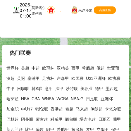
2026-
莫斯塔尔
07-17
欧协联
:
米尔沙米
高清直播
维列兹
01:00
热门联赛
世界杯
英超
中超
欧冠杯
亚精英
西甲
希腊超
俄超
世亚预
澳超
英冠
塞浦甲
足协杯
卢森甲
欧国联
U23亚洲杯
欧协联
中甲
日职联
韩K联
意甲
法甲
沙特联
美职业
德甲
墨西超
哈萨超
NBA
CBA
WNBA
WCBA
NBA-G
日足联
亚洲杯
加拿职
中U17
韩K2联
香港超
泰超
马来超
伊朗超
卡塔尔联
巴林超
阿曼联
蒙古超
科威甲
缅甸联
塔吉克超
日职乙
葡甲
新西兰联
比甲
葡超
阿甲
希腊甲
拉脱超
罗甲
立陶甲
保甲