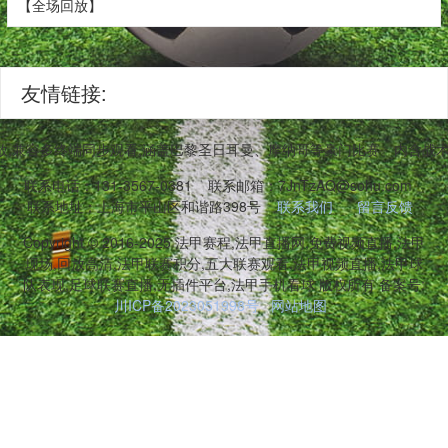
【全场回放】
友情链接:
,兼容多终端同步观看,涵盖巴黎圣日耳曼、摩纳哥等豪门比赛。内含战
联系电话：131-3567-0381
联系邮箱：7JnTzAQ@sohu.com
联系地址：上海市平山区和谐路398号
联系我们
留言反馈
Copyright © 2016-2025 法甲赛程,法甲直播网,免费视频直播,法甲
现场,回放高清,法甲联赛积分,五大联赛观看,法甲视频直播,法甲球
队表现,足球联赛直播,无插件平台,法甲手机看球 版权所有 备案号:
川ICP备2023051998号
网站地图