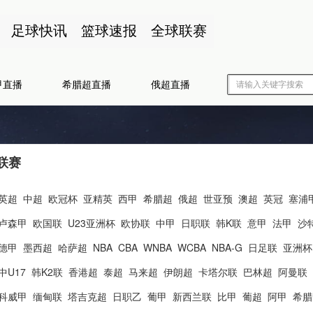
足球快讯
篮球速报
全球联赛
甲直播
希腊超直播
俄超直播
联赛
英超
中超
欧冠杯
亚精英
西甲
希腊超
俄超
世亚预
澳超
英冠
塞浦
卢森甲
欧国联
U23亚洲杯
欧协联
中甲
日职联
韩K联
意甲
法甲
沙
德甲
墨西超
哈萨超
NBA
CBA
WNBA
WCBA
NBA-G
日足联
亚洲杯
中U17
韩K2联
香港超
泰超
马来超
伊朗超
卡塔尔联
巴林超
阿曼联
科威甲
缅甸联
塔吉克超
日职乙
葡甲
新西兰联
比甲
葡超
阿甲
希腊