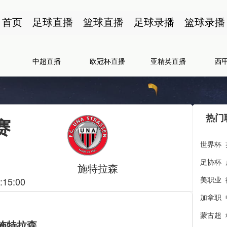
首页
足球直播
篮球直播
足球录播
篮球录播
中超直播
欧冠杯直播
亚精英直播
西
热门
赛
世界杯
足协杯
施特拉森
美职业
:15:00
加拿职
蒙古超
 施特拉森