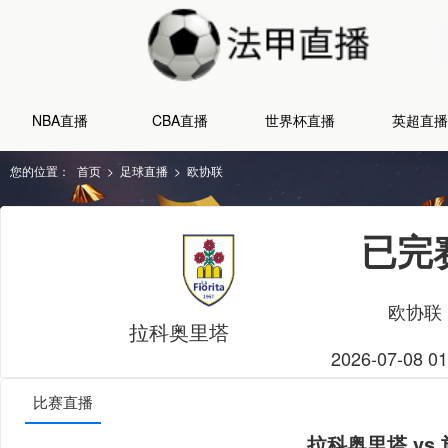
NBA直播
CBA直播
世界杯直播
英超直播
您的位置：
首页
>
足球直播
>
欧协联
已完
欧协联
拉科奥里塔
2026-07-08 01
比赛直播
拉科奥里塔 vs