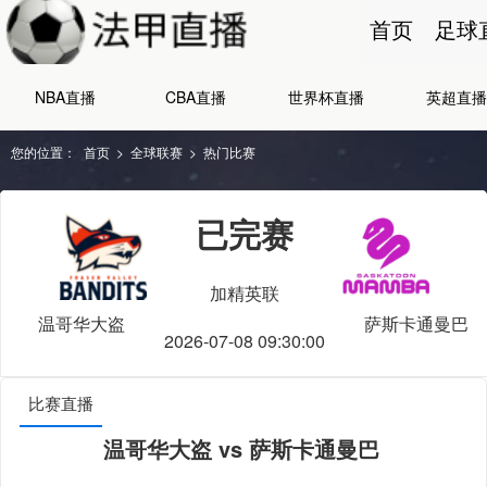
首页
足球
NBA直播
CBA直播
世界杯直播
英超直播
您的位置：
首页
>
全球联赛
>
热门比赛
已完赛
加精英联
温哥华大盗
萨斯卡通曼巴
2026-07-08 09:30:00
比赛直播
温哥华大盗 vs 萨斯卡通曼巴