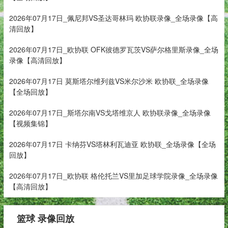
2026年07月17日_佩尼邦VS圣达哥林玛 欧协联录像_全场录像【高
清回放】
2026年07月17日_欧协联 OFK彼德罗瓦茨VS萨尔格里斯录像_全场
录像【高清回放】
2026年07月17日 莫斯塔尔维列兹VS米尔沙米 欧协联_全场录像
【全场回放】
2026年07月17日_斯塔尔南VS戈塔维京人 欧协联录像_全场录像
【视频集锦】
2026年07月17日 卡纳芬VS塔林利瓦迪亚 欧协联_全场录像【全场
回放】
2026年07月17日_欧协联 格伦托兰VS里加足球学院录像_全场录像
【高清回放】
篮球 录像回放