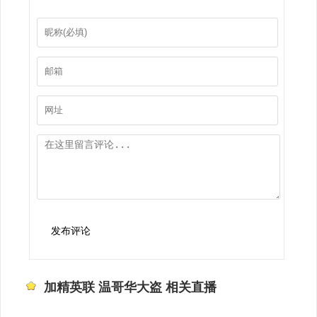
发布评论
加精英联 温哥华大盗 相关直播