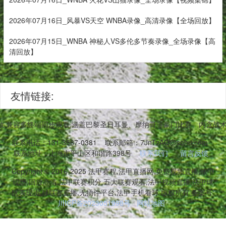
2026年07月16日_风暴VS天空 WNBA录像_高清录像【全场回放】
2026年07月15日_WNBA 神秘人VS多伦多节奏录像_全场录像【高
清回放】
友情链接:
,兼容多终端同步观看,涵盖巴黎圣日耳曼、摩纳哥等豪门比赛。内含战
联系电话：131-3567-0381
联系邮箱：7JnTzAQ@sohu.com
联系地址：上海市平山区和谐路398号
联系我们
留言反馈
Copyright © 2016-2025 法甲赛程,法甲直播网,免费视频直播,法甲
现场,回放高清,法甲联赛积分,五大联赛观看,法甲视频直播,法甲球
队表现,足球联赛直播,无插件平台,法甲手机看球 版权所有 备案号:
川ICP备2023051998号
网站地图