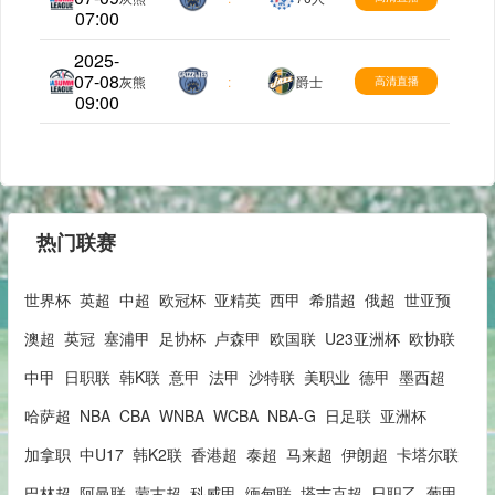
07:00
2025-
07-08
夏季联赛
灰熊
:
爵士
高清直播
09:00
热门联赛
世界杯
英超
中超
欧冠杯
亚精英
西甲
希腊超
俄超
世亚预
澳超
英冠
塞浦甲
足协杯
卢森甲
欧国联
U23亚洲杯
欧协联
中甲
日职联
韩K联
意甲
法甲
沙特联
美职业
德甲
墨西超
哈萨超
NBA
CBA
WNBA
WCBA
NBA-G
日足联
亚洲杯
加拿职
中U17
韩K2联
香港超
泰超
马来超
伊朗超
卡塔尔联
巴林超
阿曼联
蒙古超
科威甲
缅甸联
塔吉克超
日职乙
葡甲