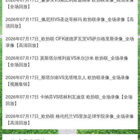
【全场回放】
2026年07月17日_佩尼邦VS圣达哥林玛 欧协联录像_全场录像【高
清回放】
2026年07月17日_欧协联 OFK彼德罗瓦茨VS萨尔格里斯录像_全场
录像【高清回放】
2026年07月17日 莫斯塔尔维列兹VS米尔沙米 欧协联_全场录像
【全场回放】
2026年07月17日_斯塔尔南VS戈塔维京人 欧协联录像_全场录像
【视频集锦】
2026年07月17日 卡纳芬VS塔林利瓦迪亚 欧协联_全场录像【全场
回放】
2026年07月17日_欧协联 格伦托兰VS里加足球学院录像_全场录像
【高清回放】