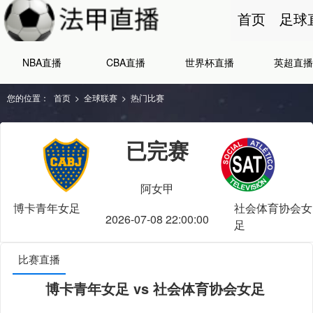
首页
足球
NBA直播
CBA直播
世界杯直播
英超直播
您的位置：
首页
>
全球联赛
>
热门比赛
已完赛
阿女甲
博卡青年女足
社会体育协会女
2026-07-08 22:00:00
足
比赛直播
博卡青年女足 vs 社会体育协会女足