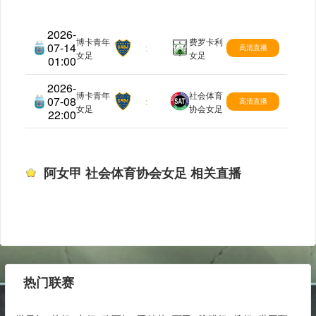
2026-
博卡青年
费罗卡利
07-14
阿女甲
:
高清直播
女足
女足
01:00
2026-
博卡青年
社会体育
07-08
阿女甲
:
高清直播
女足
协会女足
22:00
阿女甲 社会体育协会女足 相关直播
热门联赛