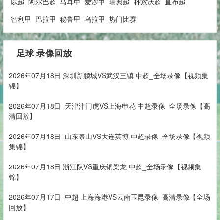
以超
阿尔巴超
马耳甲
爱沙甲
瑞典超
科索沃超
直布超
智利甲
巴拉甲
秘鲁甲
乌拉甲
热门比赛
足球 录像回放
2026年07月18日 深圳新鹏城VS武汉三镇 中超_全场录像【视频集
锦】
2026年07月18日_天津津门虎VS上海申花 中超录像_全场录像【高
清回放】
2026年07月18日_山东泰山VS大连英博 中超录像_全场录像【视频
集锦】
2026年07月18日 浙江队VS重庆铜梁龙 中超_全场录像【视频集
锦】
2026年07月17日_中超 上海海港VS云南玉昆录像_高清录像【全场
回放】