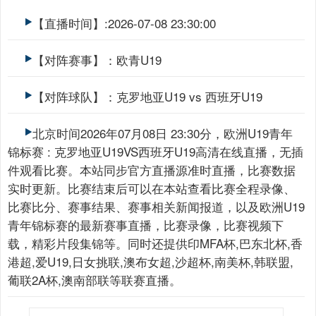
【直播时间】:2026-07-08 23:30:00
【对阵赛事】：欧青U19
【对阵球队】：克罗地亚U19 vs 西班牙U19
北京时间2026年07月08日 23:30分，欧洲U19青年
锦标赛 : 克罗地亚U19VS西班牙U19高清在线直播，无插
件观看比赛。本站同步官方直播源准时直播，比赛数据
实时更新。比赛结束后可以在本站查看比赛全程录像、
比赛比分、赛事结果、赛事相关新闻报道，以及欧洲U19
青年锦标赛的最新赛事直播，比赛录像，比赛视频下
载，精彩片段集锦等。同时还提供印MFA杯,巴东北杯,香
港超,爱U19,日女挑联,澳布女超,沙超杯,南美杯,韩联盟,
葡联2A杯,澳南部联等联赛直播。