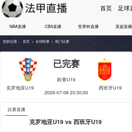
首页
足球
NBA直播
CBA直播
世界杯直播
英超直播
您的位置：
首页
>
全球联赛
>
热门比赛
已完赛
欧青U19
克罗地亚U19
西班牙U19
2026-07-08 23:30:00
比赛直播
克罗地亚U19 vs 西班牙U19