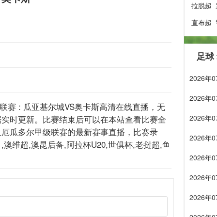
拉脱超
直布超
足球
2026
2026
甲级联赛 : 瓜亚基尔城VS奥卡斯高清在线直播，无
据实时更新。比赛结束后可以在本站查看比赛全
2026
及厄瓜多尔甲级联赛的最新赛事直播，比赛录
2026
维超,澳昆后备,阿拉杯U20,世俱杯,老挝超,鱼
2026
2026
2026