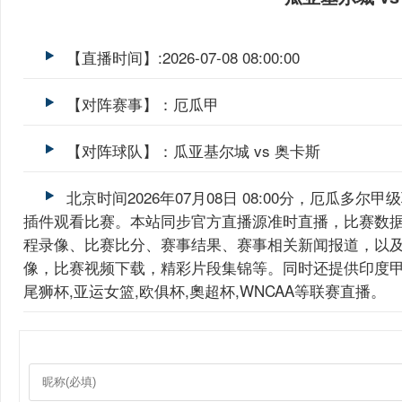
【直播时间】:2026-07-08 08:00:00
【对阵赛事】：厄瓜甲
【对阵球队】：瓜亚基尔城 vs 奥卡斯
北京时间2026年07月08日 08:00分，厄瓜多尔
插件观看比赛。本站同步官方直播源准时直播，比赛数
程录像、比赛比分、赛事结果、赛事相关新闻报道，以
像，比赛视频下载，精彩片段集锦等。同时还提供印度甲,澳
尾狮杯,亚运女篮,欧俱杯,奧超杯,WNCAA等联赛直播。