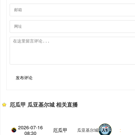
发布评论
厄瓜甲 瓜亚基尔城 相关直播
2026-07-16
厄瓜甲
:
瓜亚基尔城
08:30