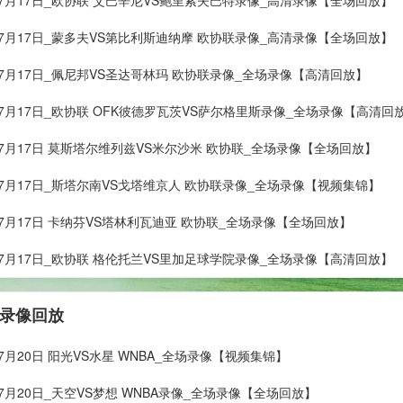
年07月17日_欧协联 艾巴辛尼VS鲍里索夫巴特录像_高清录像【全场回放】
年07月17日_蒙多夫VS第比利斯迪纳摩 欧协联录像_高清录像【全场回放】
年07月17日_佩尼邦VS圣达哥林玛 欧协联录像_全场录像【高清回放】
年07月17日_欧协联 OFK彼德罗瓦茨VS萨尔格里斯录像_全场录像【高清回
年07月17日 莫斯塔尔维列兹VS米尔沙米 欧协联_全场录像【全场回放】
年07月17日_斯塔尔南VS戈塔维京人 欧协联录像_全场录像【视频集锦】
年07月17日 卡纳芬VS塔林利瓦迪亚 欧协联_全场录像【全场回放】
年07月17日_欧协联 格伦托兰VS里加足球学院录像_全场录像【高清回放】
 录像回放
07月20日 阳光VS水星 WNBA_全场录像【视频集锦】
07月20日_天空VS梦想 WNBA录像_全场录像【全场回放】