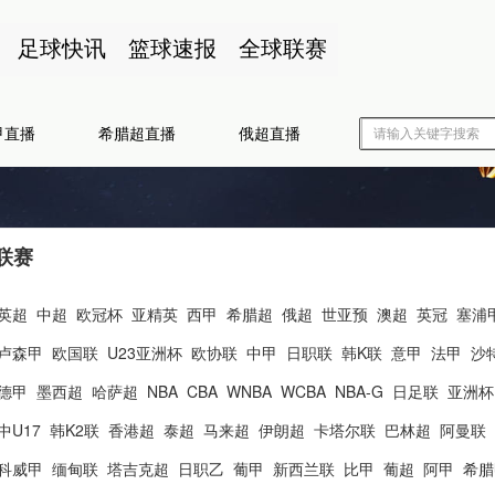
足球快讯
篮球速报
全球联赛
甲直播
希腊超直播
俄超直播
联赛
英超
中超
欧冠杯
亚精英
西甲
希腊超
俄超
世亚预
澳超
英冠
塞浦
卢森甲
欧国联
U23亚洲杯
欧协联
中甲
日职联
韩K联
意甲
法甲
沙
德甲
墨西超
哈萨超
NBA
CBA
WNBA
WCBA
NBA-G
日足联
亚洲杯
中U17
韩K2联
香港超
泰超
马来超
伊朗超
卡塔尔联
巴林超
阿曼联
科威甲
缅甸联
塔吉克超
日职乙
葡甲
新西兰联
比甲
葡超
阿甲
希腊