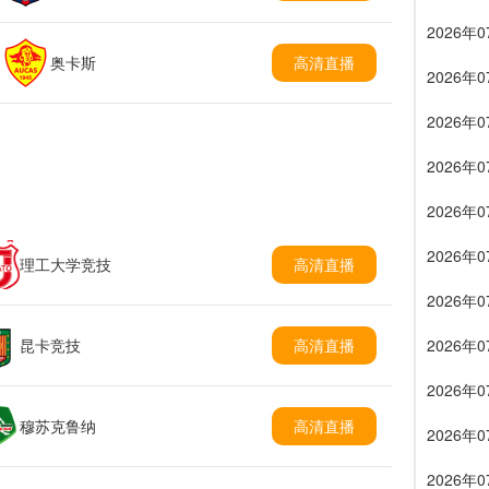
2026年
奥卡斯
高清直播
2026
2026
2026年
2026年
2026年
理工大学竞技
高清直播
2026年
昆卡竞技
高清直播
2026
2026
穆苏克鲁纳
高清直播
2026年
2026年