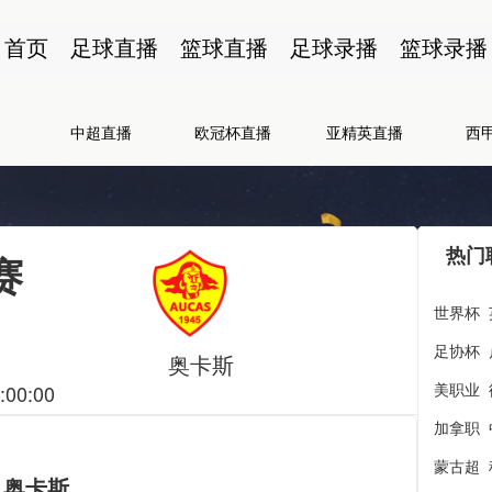
首页
足球直播
篮球直播
足球录播
篮球录播
中超直播
欧冠杯直播
亚精英直播
西
热门
赛
世界杯
足协杯
奥卡斯
美职业
:00:00
加拿职
蒙古超
 奥卡斯