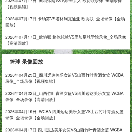
2026年07月17日_斯塔尔南VS戈塔维京人 欧协联录像_全场录像
【视频集锦】
2026年07月17日 卡纳芬VS塔林利瓦迪亚 欧协联_全场录像【全场
回放】
2026年07月17日_欧协联 格伦托兰VS里加足球学院录像_全场录像
【高清回放】
篮球 录像回放
2026年04月25日_四川远达美乐女篮VS山西竹叶青酒女篮 WCBA
录像_全场录像【视频集锦】
2026年04月22日_山西竹叶青酒女篮VS四川远达美乐女篮 WCBA
录像_全场录像【高清回放】
2026年04月19日_WCBA 四川远达美乐女篮VS山西竹叶青酒女篮
录像_全场录像【全场回放】
2026年04月17日 四川远达美乐女篮VS山西竹叶青酒女篮 WCBA_