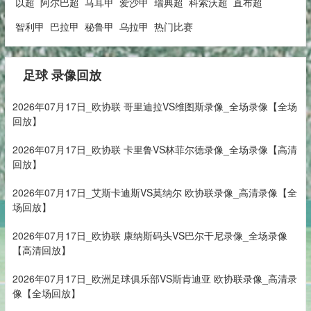
以超
阿尔巴超
马耳甲
爱沙甲
瑞典超
科索沃超
直布超
智利甲
巴拉甲
秘鲁甲
乌拉甲
热门比赛
足球 录像回放
2026年07月17日_欧协联 哥里迪拉VS维图斯录像_全场录像【全场
回放】
2026年07月17日_欧协联 卡里鲁VS林菲尔德录像_全场录像【高清
回放】
2026年07月17日_艾斯卡迪斯VS莫纳尔 欧协联录像_高清录像【全
场回放】
2026年07月17日_欧协联 康纳斯码头VS巴尔干尼录像_全场录像
【高清回放】
2026年07月17日_欧洲足球俱乐部VS斯肯迪亚 欧协联录像_高清录
像【全场回放】