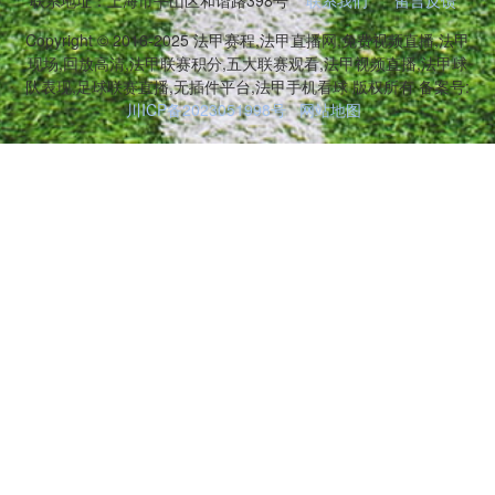
联系地址：上海市平山区和谐路398号
联系我们
留言反馈
Copyright © 2016-2025 法甲赛程,法甲直播网,免费视频直播,法甲
现场,回放高清,法甲联赛积分,五大联赛观看,法甲视频直播,法甲球
队表现,足球联赛直播,无插件平台,法甲手机看球 版权所有 备案号:
川ICP备2023051998号
网站地图