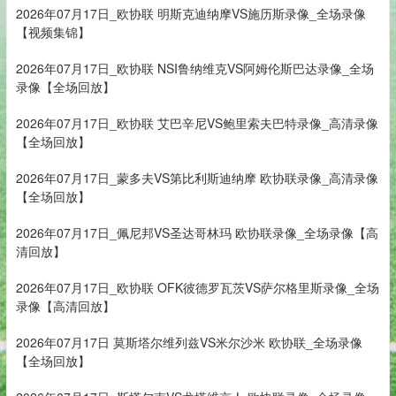
2026年07月17日_欧协联 明斯克迪纳摩VS施历斯录像_全场录像
【视频集锦】
2026年07月17日_欧协联 NSI鲁纳维克VS阿姆伦斯巴达录像_全场
录像【全场回放】
2026年07月17日_欧协联 艾巴辛尼VS鲍里索夫巴特录像_高清录像
【全场回放】
2026年07月17日_蒙多夫VS第比利斯迪纳摩 欧协联录像_高清录像
【全场回放】
2026年07月17日_佩尼邦VS圣达哥林玛 欧协联录像_全场录像【高
清回放】
2026年07月17日_欧协联 OFK彼德罗瓦茨VS萨尔格里斯录像_全场
录像【高清回放】
2026年07月17日 莫斯塔尔维列兹VS米尔沙米 欧协联_全场录像
【全场回放】