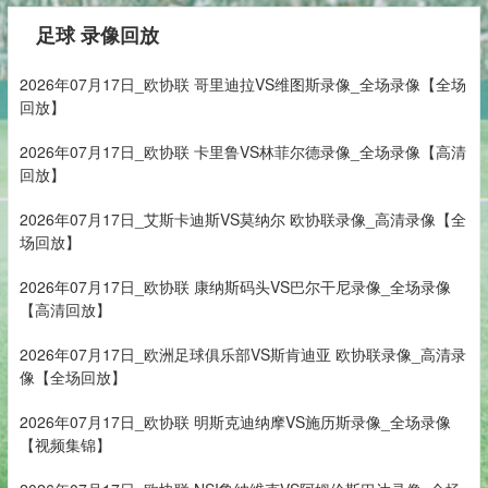
足球 录像回放
2026年07月17日_欧协联 哥里迪拉VS维图斯录像_全场录像【全场
回放】
2026年07月17日_欧协联 卡里鲁VS林菲尔德录像_全场录像【高清
回放】
2026年07月17日_艾斯卡迪斯VS莫纳尔 欧协联录像_高清录像【全
场回放】
2026年07月17日_欧协联 康纳斯码头VS巴尔干尼录像_全场录像
【高清回放】
2026年07月17日_欧洲足球俱乐部VS斯肯迪亚 欧协联录像_高清录
像【全场回放】
2026年07月17日_欧协联 明斯克迪纳摩VS施历斯录像_全场录像
【视频集锦】