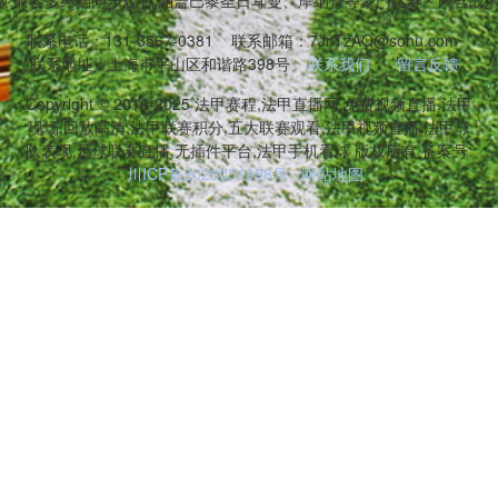
,兼容多终端同步观看,涵盖巴黎圣日耳曼、摩纳哥等豪门比赛。内含战
联系电话：131-3567-0381
联系邮箱：7JnTzAQ@sohu.com
联系地址：上海市平山区和谐路398号
联系我们
留言反馈
Copyright © 2016-2025 法甲赛程,法甲直播网,免费视频直播,法甲
现场,回放高清,法甲联赛积分,五大联赛观看,法甲视频直播,法甲球
队表现,足球联赛直播,无插件平台,法甲手机看球 版权所有 备案号:
川ICP备2023051998号
网站地图