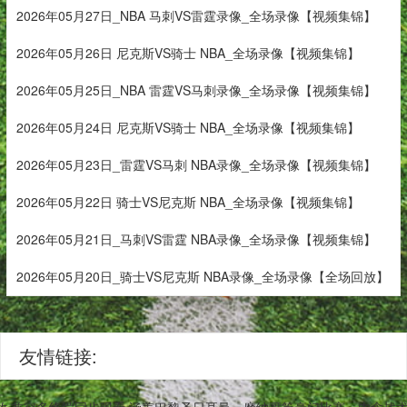
2026年05月27日_NBA 马刺VS雷霆录像_全场录像【视频集锦】
2026年05月26日 尼克斯VS骑士 NBA_全场录像【视频集锦】
2026年05月25日_NBA 雷霆VS马刺录像_全场录像【视频集锦】
2026年05月24日 尼克斯VS骑士 NBA_全场录像【视频集锦】
2026年05月23日_雷霆VS马刺 NBA录像_全场录像【视频集锦】
2026年05月22日 骑士VS尼克斯 NBA_全场录像【视频集锦】
2026年05月21日_马刺VS雷霆 NBA录像_全场录像【视频集锦】
2026年05月20日_骑士VS尼克斯 NBA录像_全场录像【全场回放】
友情链接: