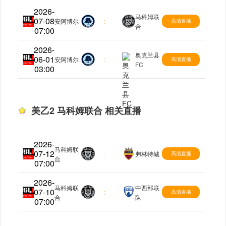
2026-
马科姆联
07-08
美乙2
安阿博尔
:
高清直播
合
07:00
2026-
奥克兰县
06-01
美乙2
安阿博尔
:
高清直播
FC
03:00
美乙2 马科姆联合 相关直播
2026-
马科姆联
07-12
美乙2
:
弗林特城
高清直播
合
07:00
2026-
马科姆联
中西部联
07-10
美乙2
:
高清直播
合
队
07:00