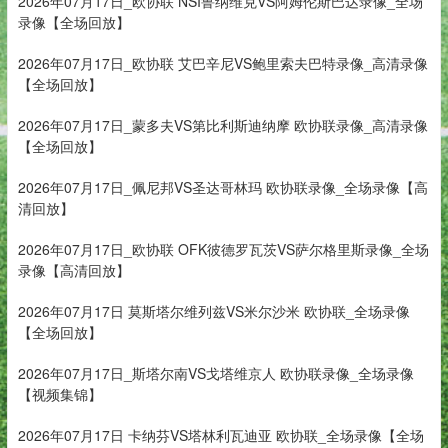
2026年07月17日_欧协联 NSI鲁纳维克VS阿姆伦斯巴达录像_全场
录像【全场回放】
2026年07月17日_欧协联 艾巴辛尼VS鲍里索夫巴特录像_高清录像
【全场回放】
2026年07月17日_蒙多夫VS第比利斯迪纳摩 欧协联录像_高清录像
【全场回放】
2026年07月17日_佩尼邦VS圣达哥林玛 欧协联录像_全场录像【高
清回放】
2026年07月17日_欧协联 OFK彼德罗瓦茨VS萨尔格里斯录像_全场
录像【高清回放】
2026年07月17日 莫斯塔尔维列兹VS米尔沙米 欧协联_全场录像
【全场回放】
2026年07月17日_斯塔尔南VS戈塔维京人 欧协联录像_全场录像
【视频集锦】
2026年07月17日 卡纳芬VS塔林利瓦迪亚 欧协联_全场录像【全场