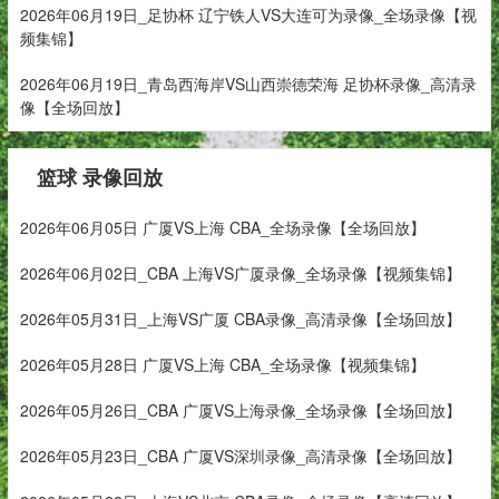
2026年06月19日_足协杯 辽宁铁人VS大连可为录像_全场录像【视
频集锦】
2026年06月19日_青岛西海岸VS山西崇德荣海 足协杯录像_高清录
像【全场回放】
篮球 录像回放
2026年06月05日 广厦VS上海 CBA_全场录像【全场回放】
2026年06月02日_CBA 上海VS广厦录像_全场录像【视频集锦】
2026年05月31日_上海VS广厦 CBA录像_高清录像【全场回放】
2026年05月28日 广厦VS上海 CBA_全场录像【视频集锦】
2026年05月26日_CBA 广厦VS上海录像_全场录像【全场回放】
2026年05月23日_CBA 广厦VS深圳录像_高清录像【全场回放】