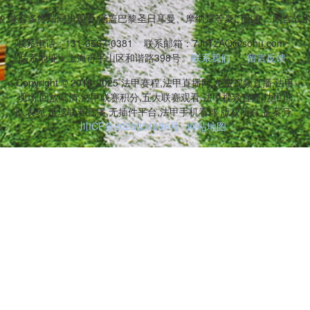
,兼容多终端同步观看,涵盖巴黎圣日耳曼、摩纳哥等豪门比赛。内含战
联系电话：131-3567-0381
联系邮箱：7JnTzAQ@sohu.com
联系地址：上海市平山区和谐路398号
联系我们
留言反馈
Copyright © 2016-2025 法甲赛程,法甲直播网,免费视频直播,法甲
现场,回放高清,法甲联赛积分,五大联赛观看,法甲视频直播,法甲球
队表现,足球联赛直播,无插件平台,法甲手机看球 版权所有 备案号:
川ICP备2023051998号
网站地图