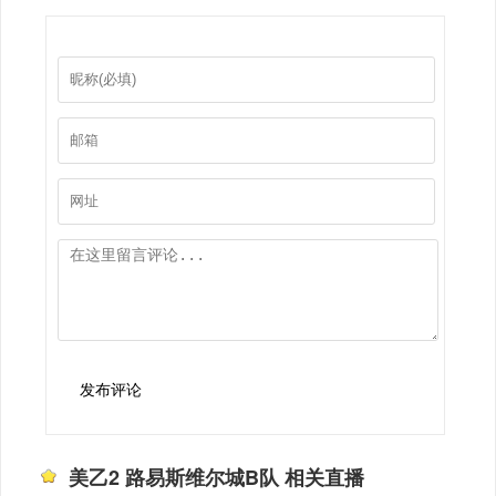
发布评论
美乙2 路易斯维尔城B队 相关直播