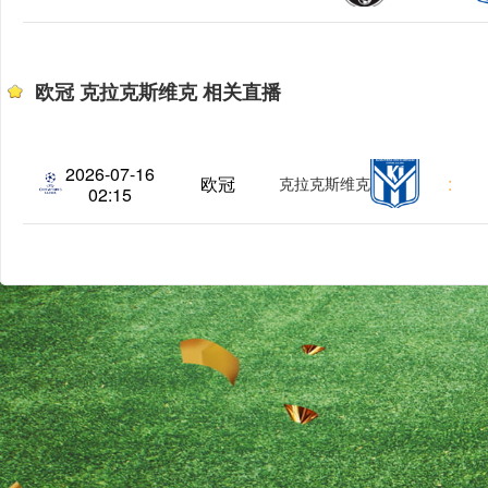
欧冠 克拉克斯维克 相关直播
2026-07-16
欧冠
:
克拉克斯维克
02:15