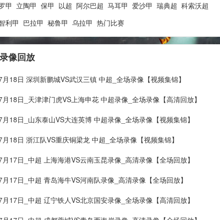
罗甲
立陶甲
保甲
以超
阿尔巴超
马耳甲
爱沙甲
瑞典超
科索沃超
智利甲
巴拉甲
秘鲁甲
乌拉甲
热门比赛
 录像回放
年07月18日 深圳新鹏城VS武汉三镇 中超_全场录像【视频集锦】
年07月18日_天津津门虎VS上海申花 中超录像_全场录像【高清回放】
年07月18日_山东泰山VS大连英博 中超录像_全场录像【视频集锦】
年07月18日 浙江队VS重庆铜梁龙 中超_全场录像【视频集锦】
年07月17日_中超 上海海港VS云南玉昆录像_高清录像【全场回放】
年07月17日_中超 青岛海牛VS河南队录像_高清录像【全场回放】
年07月17日_中超 辽宁铁人VS北京国安录像_全场录像【高清回放】