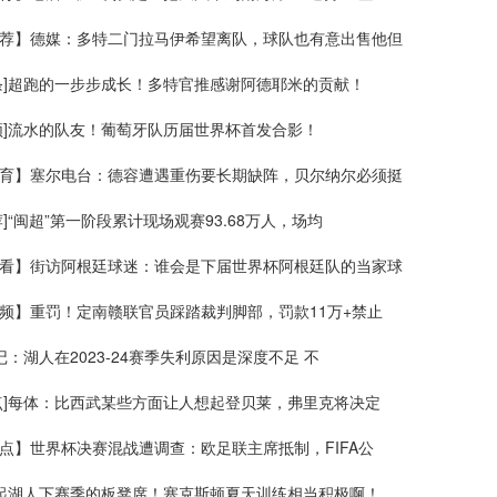
荐】德媒：多特二门拉马伊希望离队，球队也有意出售他但
条]超跑的一步步成长！多特官推感谢阿德耶米的贡献！
频]流水的队友！葡萄牙队历届世界杯首发合影！
育】塞尔电台：德容遭遇重伤要长期缺阵，贝尔纳尔必须挺
荐]“闽超”第一阶段累计现场观赛93.68万人，场均
看】街访阿根廷球迷：谁会是下届世界杯阿根廷队的当家球
频】重罚！定南赣联官员踩踏裁判脚部，罚款11万+禁止
美记：湖人在2023-24赛季失利原因是深度不足 不
点]每体：比西武某些方面让人想起登贝莱，弗里克将决定
点】世界杯决赛混战遭调查：欧足联主席抵制，FIFA公
撑起湖人下赛季的板凳席！塞克斯顿夏天训练相当积极啊！