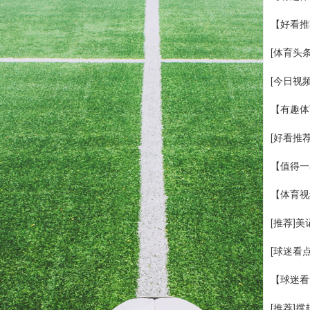
【好看推
[体育头
[今日视
【有趣体
[好看推
【值得一
【体育视
[推荐]
[球迷看
【球迷看
[推荐]