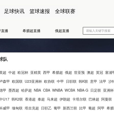
足球快讯
篮球速报
全球联赛
甲直播
希腊超直播
俄超直播
球队
英超
中超
欧冠杯
亚精英
西甲
希腊超
俄超
世亚预
澳超
英冠
塞浦
卢森甲
欧国联
U23亚洲杯
欧协联
中甲
日职联
韩K联
意甲
法甲
沙
德甲
墨西超
哈萨超
NBA
CBA
WNBA
WCBA
NBA-G
日足联
亚洲杯
中U17
韩K2联
香港超
泰超
马来超
伊朗超
卡塔尔联
巴林超
阿曼联
科威甲
缅甸联
塔吉克超
日职乙
葡甲
新西兰联
比甲
葡超
阿甲
希腊