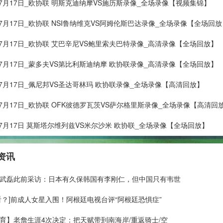
年07月17日_欧协联 明斯克迪纳摩VS施历斯录像_全场录像【视频集锦】
年07月17日_欧协联 NSI鲁纳维克VS阿姆伦斯巴达录像_全场录像【全场回
年07月17日_欧协联 艾巴辛尼VS鲍里索夫巴特录像_高清录像【全场回放】
年07月17日_蒙多夫VS第比利斯迪纳摩 欧协联录像_高清录像【全场回放】
年07月17日_佩尼邦VS圣达哥林玛 欧协联录像_全场录像【高清回放】
年07月17日_欧协联 OFK彼德罗瓦茨VS萨尔格里斯录像_全场录像【高清回
年07月17日 莫斯塔尔维列兹VS米尔沙米 欧协联_全场录像【全场回放】
资讯
武磊此前采访：日本有久保韩国有李刚仁，但中国只有韦世
看？]前成人女星入围！阿根廷电视台评“阿根廷恐惧症”
育】老詹生涯4次决定：把天赋带到南海岸/重返骑士/空