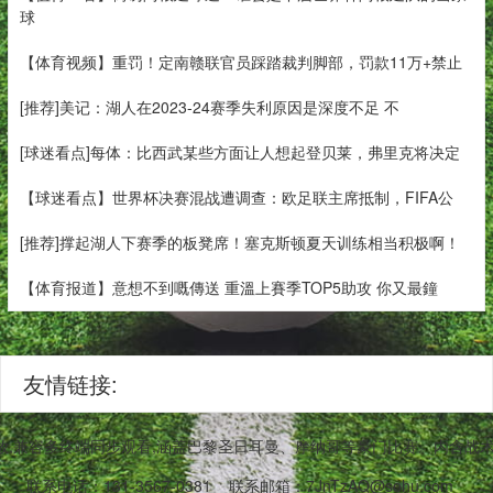
球
【体育视频】重罚！定南赣联官员踩踏裁判脚部，罚款11万+禁止
[推荐]美记：湖人在2023-24赛季失利原因是深度不足 不
[球迷看点]每体：比西武某些方面让人想起登贝莱，弗里克将决定
【球迷看点】世界杯决赛混战遭调查：欧足联主席抵制，FIFA公
[推荐]撑起湖人下赛季的板凳席！塞克斯顿夏天训练相当积极啊！
【体育报道】意想不到嘅傳送 重溫上賽季TOP5助攻 你又最鐘
友情链接:
,兼容多终端同步观看,涵盖巴黎圣日耳曼、摩纳哥等豪门比赛。内含战
联系电话：131-3567-0381
联系邮箱：7JnTzAQ@sohu.com