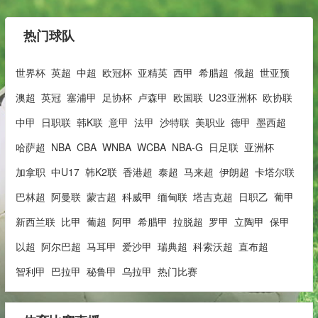
热门球队
世界杯
英超
中超
欧冠杯
亚精英
西甲
希腊超
俄超
世亚预
澳超
英冠
塞浦甲
足协杯
卢森甲
欧国联
U23亚洲杯
欧协联
中甲
日职联
韩K联
意甲
法甲
沙特联
美职业
德甲
墨西超
哈萨超
NBA
CBA
WNBA
WCBA
NBA-G
日足联
亚洲杯
加拿职
中U17
韩K2联
香港超
泰超
马来超
伊朗超
卡塔尔联
巴林超
阿曼联
蒙古超
科威甲
缅甸联
塔吉克超
日职乙
葡甲
新西兰联
比甲
葡超
阿甲
希腊甲
拉脱超
罗甲
立陶甲
保甲
以超
阿尔巴超
马耳甲
爱沙甲
瑞典超
科索沃超
直布超
智利甲
巴拉甲
秘鲁甲
乌拉甲
热门比赛