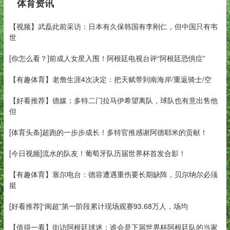
体育资讯
【视频】武磊此前采访：日本有久保韩国有李刚仁，但中国只有韦
世
[你怎么看？]前成人女星入围！阿根廷电视台评“阿根廷恐惧症”
【有趣体育】老詹生涯4次决定：把天赋带到南海岸/重返骑士/空
【好看推荐】德媒：多特二门拉马伊希望离队，球队也有意出售他
但
[体育头条]超跑的一步步成长！多特官推感谢阿德耶米的贡献！
[今日视频]流水的队友！葡萄牙队历届世界杯首发合影！
【有趣体育】塞尔电台：德容遭遇重伤要长期缺阵，贝尔纳尔必须
挺
[好看推荐]“闽超”第一阶段累计现场观赛93.68万人，场均
【值得一看】街访阿根廷球迷：谁会是下届世界杯阿根廷队的当家