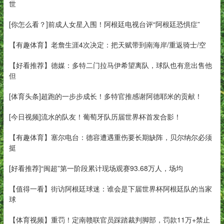
世
[你怎么看？]前成人女星入围！阿根廷电视台评“阿根廷恐惧症”
【有趣体育】老詹生涯4次决定：把天赋带到南海岸/重返骑士/空
【好看推荐】德媒：多特二门拉马伊希望离队，球队也有意出售他
但
[体育头条]超跑的一步步成长！多特官推感谢阿德耶米的贡献！
[今日视频]流水的队友！葡萄牙队历届世界杯首发合影！
【有趣体育】塞尔电台：德容遭遇重伤要长期缺阵，贝尔纳尔必须
挺
[好看推荐]“闽超”第一阶段累计现场观赛93.68万人，场均
【值得一看】街访阿根廷球迷：谁会是下届世界杯阿根廷队的当家
球
【体育视频】重罚！定南赣联官员踩踏裁判脚部，罚款11万+禁止