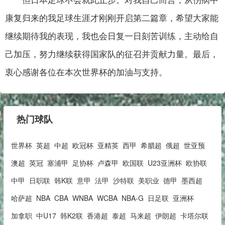
康复归来的我足球生涯才刚刚开启第二篇章，希望大家能
继续期待我的表现，我也会日复一日刻苦训练，主动给自
己加压，努力继续获得国家队的征召并贡献力量。最后，
衷心感谢各位在本次世界杯的加油与支持。
热门球队
世界杯
英超
中超
欧冠杯
亚精英
西甲
希腊超
俄超
世亚预
澳超
英冠
塞浦甲
足协杯
卢森甲
欧国联
U23亚洲杯
欧协联
中甲
日职联
韩K联
意甲
法甲
沙特联
美职业
德甲
墨西超
哈萨超
NBA
CBA
WNBA
WCBA
NBA-G
日足联
亚洲杯
加拿职
中U17
韩K2联
香港超
泰超
马来超
伊朗超
卡塔尔联