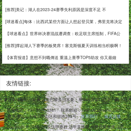
[推荐]美记：湖人在2023-24赛季失利原因是深度不足 不
[球迷看点]每体：比西武某些方面让人想起登贝莱，弗里克将决定
【球迷看点】世界杯决赛混战遭调查：欧足联主席抵制，FIFA公
[推荐]撑起湖人下赛季的板凳席！塞克斯顿夏天训练相当积极啊！
【体育报道】意想不到嘅傳送 重溫上賽季TOP5助攻 你又最鐘
友情链接:
,兼容多终端同步观看,涵盖巴黎圣日耳曼、摩纳哥等豪门比赛。内含战
联系电话：131-3567-0381
联系邮箱：7JnTzAQ@sohu.com
联系地址：上海市平山区和谐路398号
联系我们
留言反馈
Copyright © 2016-2025 法甲赛程,法甲直播网,免费视频直播,法甲