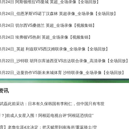
年05月24日 阿斯顿维拉VS曼城 英超_全场录像【全场回放】
年05月24日_伯恩茅斯VS诺丁汉森林 英超录像_全场录像【全场回放】
年05月24日 切尔西VS桑德兰 英超_全场录像【视频集锦】
年05月24日 埃弗顿VS热刺 英超_全场录像【视频集锦】
年05月24日_英超 利兹联VS西汉姆联录像_全场录像【全场回放】
年05月22日_沙特联 胡拜尔库迪西亚VS吉达联合录像_高清录像【全场回放
年05月22日_达曼协作VS新未来城体育 沙特联录像_全场录像【全场回放】
资讯
武磊此前采访：日本有久保韩国有李刚仁，但中国只有韦世
看？]前成人女星入围！阿根廷电视台评“阿根廷恐惧症”
育】老詹生涯4次决定：把天赋带到南海岸/重返骑士/空