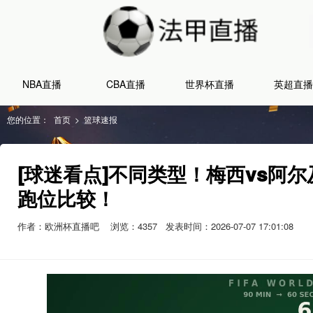
NBA直播
CBA直播
世界杯直播
英超直播
您的位置：
首页
>
篮球速报
[球迷看点]不同类型！梅西vs阿
跑位比较！
作者：欧洲杯直播吧
浏览：
4357
发表时间：2026-07-07 17:01:08