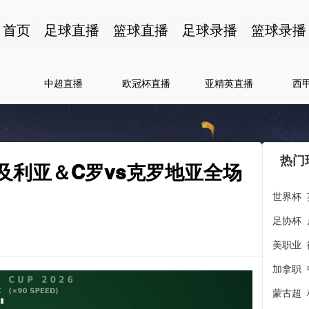
首页
足球直播
篮球直播
足球录播
篮球录播
中超直播
欧冠杯直播
亚精英直播
西
热门
尔及利亚＆C罗vs克罗地亚全场
世界杯
足协杯
美职业
加拿职
蒙古超