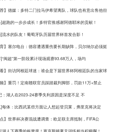
荐】德媒：多特二门拉马伊希望离队，球队也有意出售他但
条]超跑的一步步成长！多特官推感谢阿德耶米的贡献！
频]流水的队友！葡萄牙队历届世界杯首发合影！
育】塞尔电台：德容遭遇重伤要长期缺阵，贝尔纳尔必须挺
荐]“闽超”第一阶段累计现场观赛93.68万人，场均
看】街访阿根廷球迷：谁会是下届世界杯阿根廷队的当家球
频】重罚！定南赣联官员踩踏裁判脚部，罚款11万+禁止
美记：湖人在2023-24赛季失利原因是深度不足 不
点]每体：比西武某些方面让人想起登贝莱，弗里克将决定
点】世界杯决赛混战遭调查：欧足联主席抵制，FIFA公
撑起湖人下赛季的板凳席！塞克斯顿夏天训练相当积极啊！