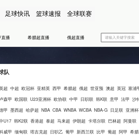
足球快讯
篮球速报
全球联赛
甲直播
希腊超直播
俄超直播
球队
英超
中超
欧冠杯
亚精英
西甲
希腊超
俄超
世亚预
澳超
英冠
塞浦
卢森甲
欧国联
U23亚洲杯
欧协联
中甲
日职联
韩K联
意甲
法甲
沙
德甲
墨西超
哈萨超
NBA
CBA
WNBA
WCBA
NBA-G
日足联
亚洲杯
中U17
韩K2联
香港超
泰超
马来超
伊朗超
卡塔尔联
巴林超
阿曼联
科威甲
缅甸联
塔吉克超
日职乙
葡甲
新西兰联
比甲
葡超
阿甲
希腊