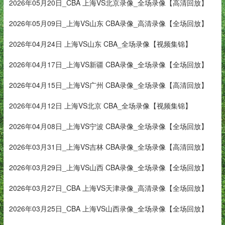
2026年05月20日_CBA 上海VS北京录像_全场录像【高清回放】
2026年05月09日_上海VS山东 CBA录像_高清录像【全场回放】
2026年04月24日 上海VS山东 CBA_全场录像【视频集锦】
2026年04月17日_上海VS新疆 CBA录像_全场录像【全场回放】
2026年04月15日_上海VS广州 CBA录像_全场录像【高清回放】
2026年04月12日 上海VS北京 CBA_全场录像【视频集锦】
2026年04月08日_上海VS宁波 CBA录像_全场录像【全场回放】
2026年03月31日_上海VS吉林 CBA录像_全场录像【高清回放】
2026年03月29日_上海VS山西 CBA录像_全场录像【全场回放】
2026年03月27日_CBA 上海VS天津录像_高清录像【全场回放】
2026年03月25日_CBA 上海VS山西录像_全场录像【全场回放】