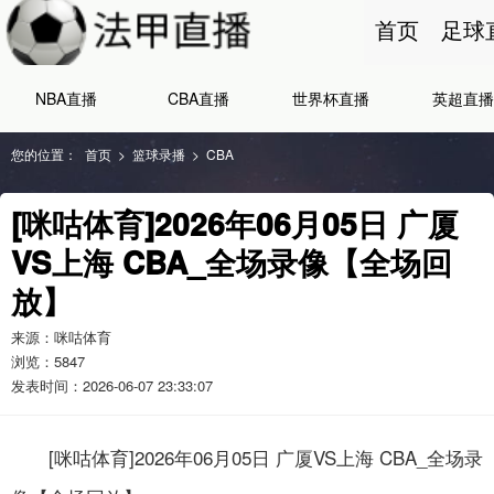
首页
足球
NBA直播
CBA直播
世界杯直播
英超直播
您的位置：
首页
>
篮球录播
>
CBA
[咪咕体育]2026年06月05日 广厦
VS上海 CBA_全场录像【全场回
放】
来源：咪咕体育
浏览：
5847
发表时间：2026-06-07 23:33:07
[咪咕体育]2026年06月05日 广厦VS上海 CBA_全场录