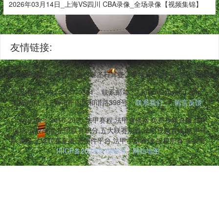
2026年03月14日_上海VS四川 CBA录像_全场录像【视频集锦】
友情链接:
,兼容多终端同步观看,涵盖巴黎圣日耳曼、摩纳哥等豪门比赛。内含战
联系电话：131-3567-0381
联系邮箱：7JnTzAQ@sohu.com
联系地址：上海市平山区和谐路398号
联系我们
留言反馈
Copyright © 2016-2025 法甲赛程,法甲直播网,免费视频直播,法甲
现场,回放高清,法甲联赛积分,五大联赛观看,法甲视频直播,法甲球
队表现,足球联赛直播,无插件平台,法甲手机看球 版权所有 备案号:
川ICP备2023051998号
网站地图