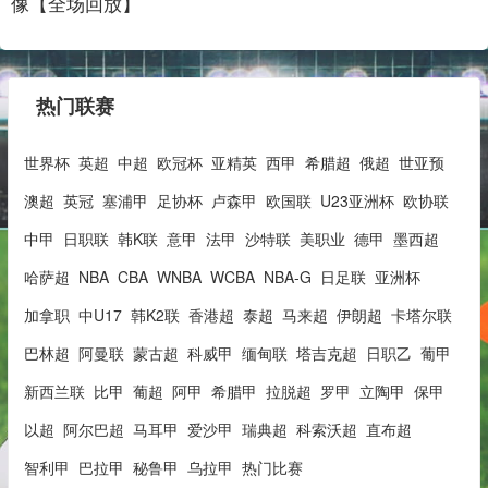
像【全场回放】
热门联赛
世界杯
英超
中超
欧冠杯
亚精英
西甲
希腊超
俄超
世亚预
澳超
英冠
塞浦甲
足协杯
卢森甲
欧国联
U23亚洲杯
欧协联
中甲
日职联
韩K联
意甲
法甲
沙特联
美职业
德甲
墨西超
哈萨超
NBA
CBA
WNBA
WCBA
NBA-G
日足联
亚洲杯
加拿职
中U17
韩K2联
香港超
泰超
马来超
伊朗超
卡塔尔联
巴林超
阿曼联
蒙古超
科威甲
缅甸联
塔吉克超
日职乙
葡甲
新西兰联
比甲
葡超
阿甲
希腊甲
拉脱超
罗甲
立陶甲
保甲
以超
阿尔巴超
马耳甲
爱沙甲
瑞典超
科索沃超
直布超
智利甲
巴拉甲
秘鲁甲
乌拉甲
热门比赛