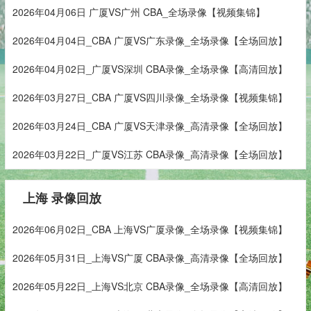
2026年04月06日 广厦VS广州 CBA_全场录像【视频集锦】
2026年04月04日_CBA 广厦VS广东录像_全场录像【全场回放】
2026年04月02日_广厦VS深圳 CBA录像_全场录像【高清回放】
2026年03月27日_CBA 广厦VS四川录像_全场录像【视频集锦】
2026年03月24日_CBA 广厦VS天津录像_高清录像【全场回放】
2026年03月22日_广厦VS江苏 CBA录像_高清录像【全场回放】
上海 录像回放
2026年06月02日_CBA 上海VS广厦录像_全场录像【视频集锦】
2026年05月31日_上海VS广厦 CBA录像_高清录像【全场回放】
2026年05月22日_上海VS北京 CBA录像_全场录像【高清回放】